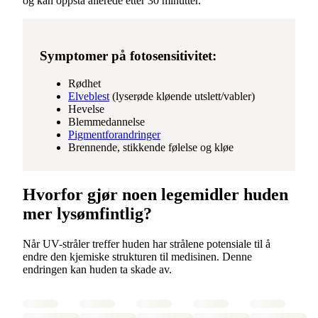
og kan oppstå allerede etter 30 minutter.
Symptomer på fotosensitivitet:
Rødhet
Elveblest
(lyserøde kløende utslett/vabler)
Hevelse
Blemmedannelse
Pigmentforandringer
Brennende, stikkende følelse og kløe
Hvorfor gjør noen legemidler huden
mer lysømfintlig?
Når UV-stråler treffer huden har strålene potensiale til å
endre den kjemiske strukturen til medisinen. Denne
endringen kan huden ta skade av.