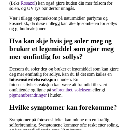
(f.eks
Rosazol
) kan også gjøre huden din mer følsom for
solen, og UV-lys bør derfor unngås.
Vær i tillegg oppmerksom på naturmidler, parfyme og
kosmetikk, da disse i tillegg kan øke følsomheten for sollys
og gi hudreaksjoner.
Hva kan skje hvis jeg soler meg og
bruker et legemiddel som gjør meg
mer ømfintlig for sollys?
Dersom du soler deg og bruker et legemiddel som kan gjøre
deg mer ømfintlig for sollys, kan du få det som kalles en
fotosensitivitetsreaksjon
i huden. En
fotosensitivitetsreaksjon kan være alt fra mild til svært
omfattende og ligne på
solbrenthet
,
soleksem
eller gi
pigmentforandringer
i huden.
Hvilke symptomer kan forekomme?
Symptomer på fotosensitivitet kan minne om en kraftig
solforbrenning. Symptomene kommer ofte raskt etter soling,