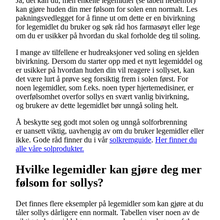
Ja, det kan du, men enkelte legemidler (se tabell nedenfor)
kan gjøre huden din mer følsom for solen enn normalt. Les
pakningsvedlegget for å finne ut om dette er en bivirkning
for legemidlet du bruker og søk råd hos farmasøyt eller lege
om du er usikker på hvordan du skal forholde deg til soling.
I mange av tilfellene er hudreaksjoner ved soling en sjelden
bivirkning. Dersom du starter opp med et nytt legemiddel og
er usikker på hvordan huden din vil reagere i sollyset, kan
det være lurt å prøve seg forsiktig frem i solen først. For
noen legemidler, som f.eks. noen typer hjertemedisiner, er
overfølsomhet overfor sollys en svært vanlig bivirkning,
og brukere av dette legemidlet bør unngå soling helt.
Å beskytte seg godt mot solen og unngå solforbrenning
er uansett viktig, uavhengig av om du bruker legemidler eller
ikke. Gode råd finner du i vår
solkremguide
.
Her finner du
alle våre solprodukter.
Hvilke legemidler kan gjøre deg mer
følsom for sollys?
Det finnes flere eksempler på legemidler som kan gjøre at du
tåler sollys dårligere enn normalt. Tabellen viser noen av de