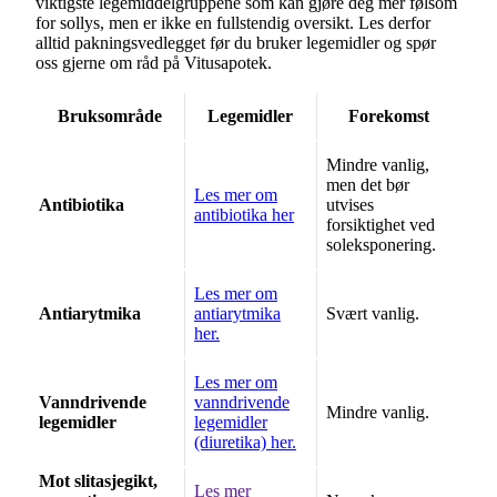
viktigste legemiddelgruppene som kan gjøre deg mer følsom
for sollys, men er ikke en fullstendig oversikt. Les derfor
alltid pakningsvedlegget før du bruker legemidler og spør
oss gjerne om råd på Vitusapotek.
Bruksområde
Legemidler
Forekomst
Mindre vanlig,
men det bør
Les mer om
Antibiotika
utvises
antibiotika her
forsiktighet ved
soleksponering.
Les mer om
Antiarytmika
antiarytmika
Svært vanlig.
her.
Les mer om
Vanndrivende
vanndrivende
Mindre vanlig.
legemidler
legemidler
(diuretika) her.
Mot slitasjegikt,
Les mer