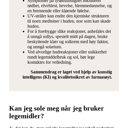
Symptomer på lysømfintlighet inkluderer
rødhet, elveblest, hevelse, blemmedannelse, og
en brennende eller kløende følelse.
UV-stråler kan endre den kjemiske strukturen
til noen medisiner i huden, noe som kan skade
huden.
For å forebygge slike reaksjoner, anbefales det
å unngå sollys, spesielt midt på dagen, bruke
beskyttende klær og solkrem med høy faktor,
og unngå solarium.
Ved alvorlige hudreaksjoner eller usikkerhet
rundt legemiddelbruk og sol, bør lege
kontaktes for veiledning.
Sammendrag er laget ved hjelp av kunstig
intelligens (KI) og kvalitetssikret av farmasøyt.
Kan jeg sole meg når jeg bruker
legemidler?