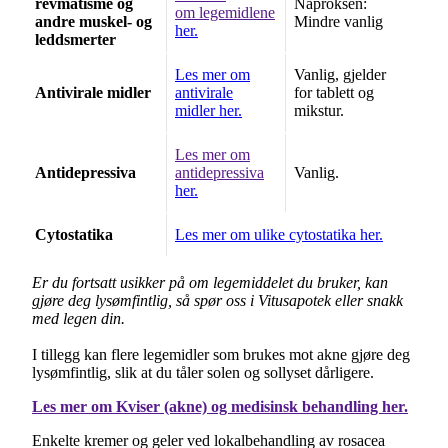
revmatisme og
Naproksen:
om legemidlene
andre muskel- og
Mindre vanlig
her.
leddsmerter
Les mer om
Vanlig, gjelder
Antivirale midler
antivirale
for tablett og
midler her.
mikstur.
Les mer om
Antidepressiva
antidepressiva
Vanlig.
her.
Cytostatika
Les mer om ulike cytostatika her.
Er du fortsatt usikker på om legemiddelet du bruker, kan
gjøre deg lysømfintlig, så spør oss i Vitusapotek eller snakk
med legen din.
I tillegg kan flere legemidler som brukes mot akne gjøre deg
lysømfintlig, slik at du tåler solen og sollyset dårligere.
Les mer om Kviser (akne) og medisinsk behandling her.
Enkelte kremer og geler ved lokalbehandling av rosacea