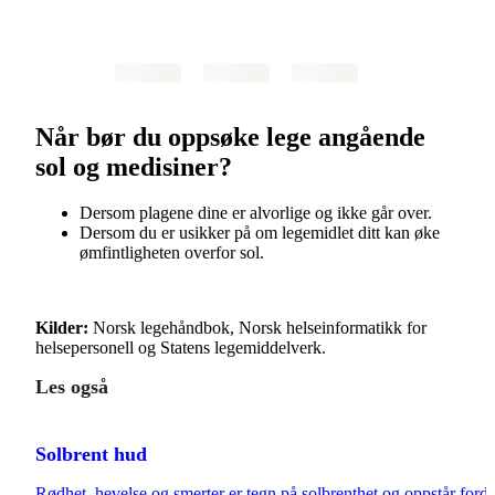
Når bør du oppsøke lege angående
sol og medisiner?
Dersom plagene dine er alvorlige og ikke går over.
Dersom du er usikker på om legemidlet ditt kan øke
ømfintligheten overfor sol.
Kilder:
Norsk legehåndbok, Norsk helseinformatikk for
helsepersonell og Statens legemiddelverk.
Les også
Solbrent hud
Rødhet, hevelse og smerter er tegn på solbrenthet og oppstår fordi