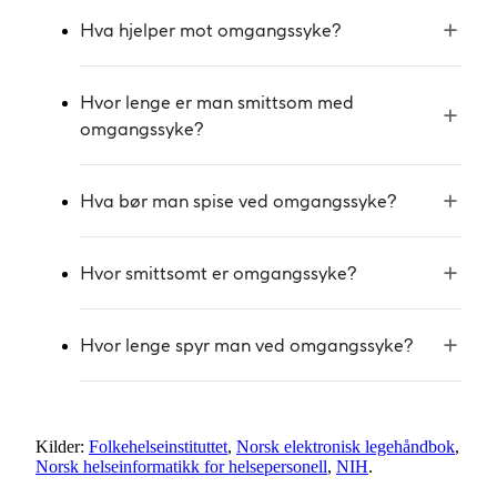
Hva hjelper mot omgangssyke?
Hvor lenge er man smittsom med
omgangssyke?
Hva bør man spise ved omgangssyke?
Hvor smittsomt er omgangssyke?
Hvor lenge spyr man ved omgangssyke?
Kilder:
Folkehelseinstituttet
,
Norsk elektronisk legehåndbok
,
Norsk helseinformatikk for helsepersonell
,
NIH
.