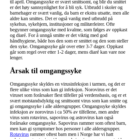
til april. Omgangssyke er svært smittsomt, og blir du smittet
er det høy sannsynlighet for å bli syk. Utbrudd i skoler og
barnehager er svært vanlig, da barn er ekstra utsatte, men alle
aldre kan smittes. Det er også vanlig med utbrudd på
sykehus, sykehjem, institusjoner og militærleirer. Ofte
begynner omgangssyke med kvalme, som følges av oppkast
og diaré. For å unngå smitte er det viktig med god
håndhygiene, både hos den som er smittet og den som steller
den syke. Omgangssyke går over etter 3-7 dager. Oppkast
går som regel over etter 1-2 dager, mens diaré kan vare noe
lenger.
Årsak til omgangssyke
Omgangssyke skyldes en virusinfeksjon i tarmen, og det er
flere ulike virus som kan gi infeksjon. Norovirus er det
viruset som forårsaker flest tilfeller på verdensbasis, og er et
svært motstandsdyktig og smittsomt virus som kan smitte og
gi omgangssyke i alle aldersgrupper. Omgangssyke skyldes
infeksjon av norovirus i ca 50% av tilfellene, men andre
virus som rotavirus, sapovirus og astrovirus kan også
forårsake omgangssyke. Sapovirus rammer som oftest barn,
men kan gi symptomer hos personer i alle aldersgrupper.
Rotavirus
rammer oftest barn men i Norge har vi hatt