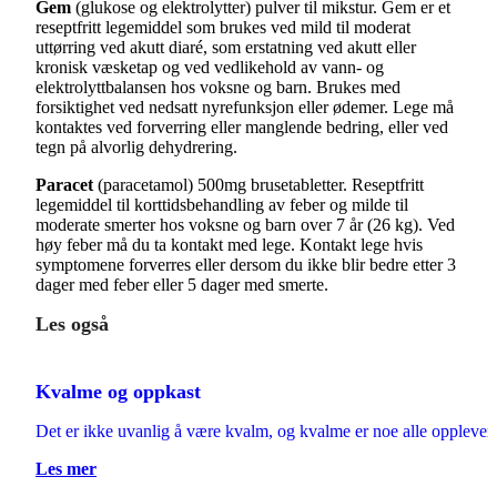
Gem
(glukose og elektrolytter) pulver til mikstur. Gem er et
reseptfritt legemiddel som brukes ved mild til moderat
uttørring ved akutt diaré, som erstatning ved akutt eller
kronisk væsketap og ved vedlikehold av vann- og
elektrolyttbalansen hos voksne og barn. Brukes med
forsiktighet ved nedsatt nyrefunksjon eller ødemer. Lege må
kontaktes ved forverring eller manglende bedring, eller ved
tegn på alvorlig dehydrering.
Paracet
(paracetamol) 500mg brusetabletter. Reseptfritt
legemiddel til korttidsbehandling av feber og milde til
moderate smerter hos voksne og barn over 7 år (26 kg). Ved
høy feber må du ta kontakt med lege. Kontakt lege hvis
symptomene forverres eller dersom du ikke blir bedre etter 3
dager med feber eller 5 dager med smerte.
Les også
Kvalme og oppkast
Det er ikke uvanlig å være kvalm, og kvalme er noe alle opplever f
Les mer