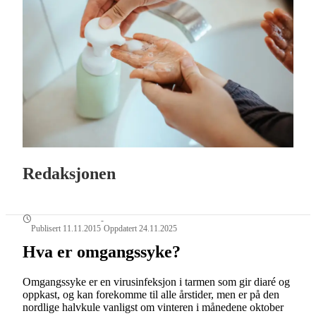
Redaksjonen
-
Publisert 11.11.2015
Oppdatert 24.11.2025
Hva er omgangssyke?
Omgangssyke er en virusinfeksjon i tarmen som gir diaré og
oppkast, og kan forekomme til alle årstider, men er på den
nordlige halvkule vanligst om vinteren i månedene oktober