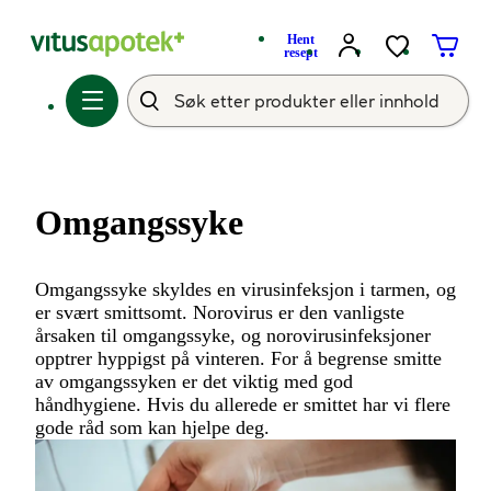
Hent
resept
Omgangssyke
Omgangssyke skyldes en virusinfeksjon i tarmen, og
er svært smittsomt. Norovirus er den vanligste
årsaken til omgangssyke, og norovirusinfeksjoner
opptrer hyppigst på vinteren. For å begrense smitte
av omgangssyken er det viktig med god
håndhygiene. Hvis du allerede er smittet har vi flere
gode råd som kan hjelpe deg.