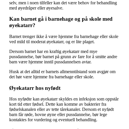
selv, men i noen tilfeller kan det være behov for behandling
med øyedråper eller øyesalve.
Kan barnet gå i barnehage og på skole med
øyekatarr?
Barnet trenger ikke å være hjemme fra barnehage eller skole
ved mild til moderat øyekatarr, og er lite plaget.
Dersom barnet har en kraftig øyekatarr med mye
pussdannelse, bør barnet på grunn av fare for å smitte andre
barn være hjemme inntil pussdannelsen avtar.
Husk at det alltid er barnets allmenntilstand som avgjør om
det bør være hjemme fra barnehage eller skole.
Øyekatarr hos nyfødt
Hos nyfødte kan øyekatarr skyldes en infeksjon som oppstår
kort tid etter fødsel. Dette kan komme av bakterier fra
fødselskanalen eller av tette tårekanaler. Dersom et nyfødt
barn får røde, hovne øyne eller pussdannelse, bør lege
kontaktes for vurdering og eventuell behandling.