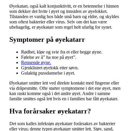
Øyekatarr, også kalt konjunktivitt, er en betennelse i hinnen
som dekker det hvite i øyet og innsiden av øyelokket.
Tilstanden er vanlig hos både små barn og eldre, og skyldes
som oftest bakterier eller virus. Selv om det kan være
ubehagelig, er øyekatarr som regel helt ufarlig for synet.
Symptomer på øyekatarr
Rødhet, kløe og svie fra et eller begge øyne.
Følelse av å” ha noe på øyet”.
Rennende øyne.
Gjenklistret øyelokk etter søvn.
Gulaktig pussdannelse i øyet.
Øyekatarr smitter lett ved direkte kontakt med fingrene eller
via dråpesmitte. Ofte starter symptomene i det ene øyet, men
kan raskt komme også i det andre øyet. Andre i samme
familie smittes også lett hvis en i familien har fått øyekatarr.
Hva forårsaker øyekatarr?
Det som kalles infeksiøs øyekatarr forårsakes av bakterier
eller virus; denne typen øyekatarr smitter lett. Støv, sand,