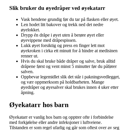
Slik bruker du øyedråper ved øyekatarr
Vask hendene grundig før du tar på flasken eller øyet.
Len hodet litt bakover og trekk ned det nedre
øyelokket.
Drypp én dråpe i øyet uten å berøre øyet eller
øyevippene med dråpespissen.
Lukk øyet forsiktig og press en finger lett mot
øyekroken i cirka ett minutt for å hindre at medisinen
renner ut.
Hvis du skal bruke både dråper og salve, bruk alltid
dråpene først og vent minst 5 minutter før du påfører
salven.
Oppbevar legemidlet slik det står i pakningsvedlegget,
og vær oppmerksom på holdbarheten. Mange
øyedråper og øyesalver skal brukes innen 4 uker etter
åpning.
Øyekatarr hos barn
Øyekatarr er vanlig hos barn og opptrer ofte i forbindelse
med forkjølelse eller andre infeksjoner i luftveiene.
Tilstanden er som regel ufarlig og går som oftest over av seg