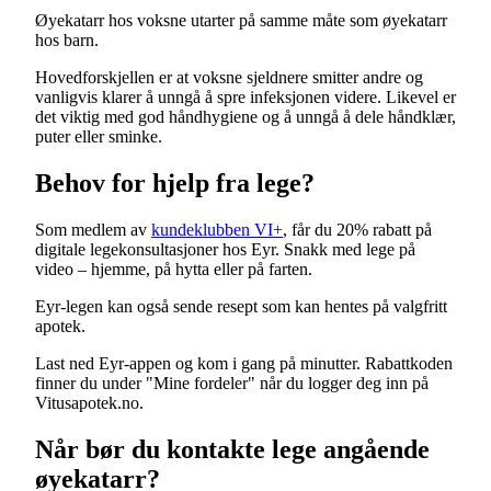
Øyekatarr hos voksne utarter på samme måte som øyekatarr
hos barn.
Hovedforskjellen er at voksne sjeldnere smitter andre og
vanligvis klarer å unngå å spre infeksjonen videre. Likevel er
det viktig med god håndhygiene og å unngå å dele håndklær,
puter eller sminke.
Behov for hjelp fra lege?
Som medlem av
kundeklubben VI+
, får du 20% rabatt på
digitale legekonsultasjoner hos Eyr. Snakk med lege på
video – hjemme, på hytta eller på farten.
Eyr-legen kan også sende resept som kan hentes på valgfritt
apotek.
Last ned Eyr-appen og kom i gang på minutter. Rabattkoden
finner du under "Mine fordeler" når du logger deg inn på
Vitusapotek.no.
Når bør du kontakte lege angående
øyekatarr?