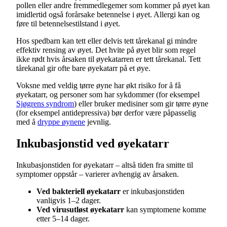
pollen eller andre fremmedlegemer som kommer på øyet kan
imidlertid også forårsake betennelse i øyet. Allergi kan og
føre til betennelsestilstand i øyet.
Hos spedbarn kan tett eller delvis tett tårekanal gi mindre
effektiv rensing av øyet. Det hvite på øyet blir som regel
ikke rødt hvis årsaken til øyekatarren er tett tårekanal. Tett
tårekanal gir ofte bare øyekatarr på et øye.
Voksne med veldig tørre øyne har økt risiko for å få
øyekatarr, og personer som har sykdommer (for eksempel
Sjøgrens syndrom
) eller bruker medisiner som gir tørre øyne
(for eksempel antidepressiva) bør derfor være påpasselig
med å
dryppe øynene
jevnlig.
Inkubasjonstid ved øyekatarr
Inkubasjonstiden for øyekatarr – altså tiden fra smitte til
symptomer oppstår – varierer avhengig av årsaken.
Ved bakteriell øyekatarr
er inkubasjonstiden
vanligvis 1–2 dager.
Ved virusutløst øyekatarr
kan symptomene komme
etter 5–14 dager.