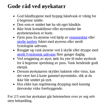
Gode råd ved øyekatarr
God håndhygiene med hyppig håndvask er viktig for
å begrense smitte.
Den som er smittet bør ha sitt eget håndkle.
Ikke bruk kontaktlinser eller øyesminke før
øyebetennelsen er borte.
Fjern puss fra øynene ved hjelp av
engangsklut
eller
sterile tupfere
fuktet med øyerens eller sterilt
fysiologisk saltvann.
Rengjør og vask øynene ved å skylle eller dryppe med
sterilt fysiologisk saltvann
flere ganger daglig.
Ved rengjøring av øyet, tørk fra ytre til indre øyekrok
for å begrense spredning av puss. Vask hendende godt
etterpå.
Dersom øyekatarren skyldes bakterie eller virus, kan
det være lurt å kaste gammel øyesminke, slik at du
ikke blir smittet på nytt.
Hos eldre kan regelmessig drypping med kunstig
tårevæske virke forebyggende.
For 2/3 som har øyekatarr går betennelsen over av seg selv
uten behandling.