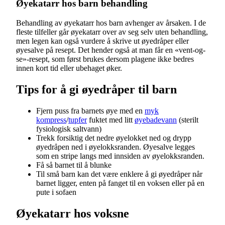
Øyekatarr hos barn behandling
Behandling av øyekatarr hos barn avhenger av årsaken. I de
fleste tilfeller går øyekatarr over av seg selv uten behandling,
men legen kan også vurdere å skrive ut øyedråper eller
øyesalve på resept. Det hender også at man får en «vent-og-
se»-resept, som først brukes dersom plagene ikke bedres
innen kort tid eller ubehaget øker.
Tips for å gi øyedråper til barn
Fjern puss fra barnets øye med en
myk
kompress
/
tupfer
fuktet med litt
øyebadevann
(sterilt
fysiologisk saltvann)
Trekk forsiktig det nedre øyelokket ned og drypp
øyedråpen ned i øyelokksranden. Øyesalve legges
som en stripe langs med innsiden av øyelokksranden.
Få så barnet til å blunke
Til små barn kan det være enklere å gi øyedråper når
barnet ligger, enten på fanget til en voksen eller på en
pute i sofaen
Øyekatarr hos voksne