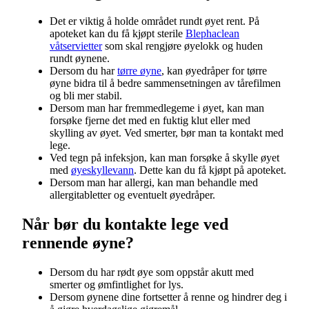
Det er viktig å holde området rundt øyet rent. På
apoteket kan du få kjøpt sterile
Blephaclean
våtservietter
som skal rengjøre øyelokk og huden
rundt øynene.
Dersom du har
tørre øyne
, kan øyedråper for tørre
øyne bidra til å bedre sammensetningen av tårefilmen
og bli mer stabil.
Dersom man har fremmedlegeme i øyet, kan man
forsøke fjerne det med en fuktig klut eller med
skylling av øyet. Ved smerter, bør man ta kontakt med
lege.
Ved tegn på infeksjon, kan man forsøke å skylle øyet
med
øyeskyllevann
. Dette kan du få kjøpt på apoteket.
Dersom man har allergi, kan man behandle med
allergitabletter og eventuelt øyedråper.
Når bør du kontakte lege ved
rennende øyne?
Dersom du har rødt øye som oppstår akutt med
smerter og ømfintlighet for lys.
Dersom øynene dine fortsetter å renne og hindrer deg i