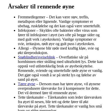
Årsaker til rennende øyne
Fremmedlegemer – Det kan være støv, treflis,
metallspon eller lignende. Vanlige symptomer er
ubehag, ruskfølelse og det kan også være smertefullt.
Infeksjoner – Skyldes ofte bakterier eller virus som
fører til infeksjoner i øyet (ses ofte på begge sider og
med gult verk i øyekroken). Vanlige symptomer er
svie, irritasjon, rødt øye og gult puss i øyekroken.
Allergi – Øynene blir røde med kraftig kløe, svie og
økt tåreproduksjon.
Snøblindhet/sveiseblink
– Overflatiske sår på
hornhinnen etter stråling med ultrafiolett lys. Dette kan
oppstå ved utilstrekkelig bruk av øyebeskyttelse.
Rennende, sviende og smertefulle røde øyne er vanlig.
Det gjør også vondt å se på sterkt lys og følelse av
sand på øyet.
Tørre øyne
– Dersom man har tørre øyne, vil øynene
overprodusere tårevæske for å kompensere for dette.
Det vil dermed føre til rennende øyne.
Tette tårekanaler – Tårekanalen som leder tårevæsken
fra øyet til nesen, blir tett og dette fører til økt
tårevæske på øyet. Tette tårekanaler er vanlig hos små
barn og eldre mennesker.