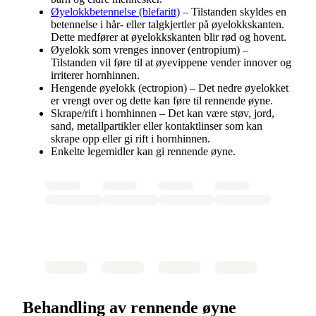
Øyelokkbetennelse (blefaritt)
– Tilstanden skyldes en
betennelse i hår- eller talgkjertler på øyelokkskanten.
Dette medfører at øyelokkskanten blir rød og hovent.
Øyelokk som vrenges innover (entropium) –
Tilstanden vil føre til at øyevippene vender innover og
irriterer hornhinnen.
Hengende øyelokk (ectropion) – Det nedre øyelokket
er vrengt over og dette kan føre til rennende øyne.
Skrape/rift i hornhinnen – Det kan være støv, jord,
sand, metallpartikler eller kontaktlinser som kan
skrape opp eller gi rift i hornhinnen.
Enkelte legemidler kan gi rennende øyne.
Behandling av rennende øyne