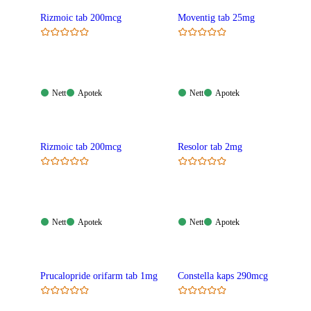
Rizmoic tab 200mcg
Moventig tab 25mg
Nett:
Apotek:
Nett:
Apotek:
Nett
Apotek
Nett
Apotek
Tilgjengelig
Tilgjengelig
Tilgjengelig
Tilgjengelig
Rizmoic tab 200mcg
Resolor tab 2mg
Nett:
Apotek:
Nett:
Apotek:
Nett
Apotek
Nett
Apotek
Tilgjengelig
Tilgjengelig
Tilgjengelig
Tilgjengelig
Prucalopride orifarm tab 1mg
Constella kaps 290mcg