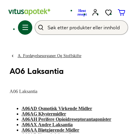
Hent
resept
A. Fordøyelsesorganer Og Stoffskifte
A06 Laksantia
A06 Laksantia
A06AD Osmotisk Virkende Midler
A06AG Klystermidler
A06AH Perifere Opioidreseptorantagonister
A06AX Andre Laksantia
A06AA Bløtgjørende Midler