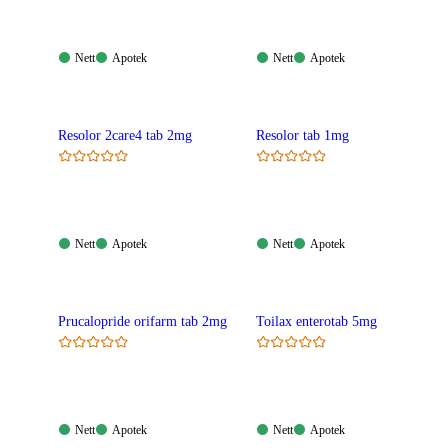
Nett:
Apotek:
Nett:
Apotek:
Nett
Apotek
Nett
Apotek
Tilgjengelig
Tilgjengelig
Tilgjengelig
Tilgjengelig
Resolor 2care4 tab 2mg
Resolor tab 1mg
Nett:
Apotek:
Nett:
Apotek:
Nett
Apotek
Nett
Apotek
Tilgjengelig
Tilgjengelig
Tilgjengelig
Tilgjengelig
Prucalopride orifarm tab 2mg
Toilax enterotab 5mg
Nett:
Apotek:
Nett:
Apotek:
Nett
Apotek
Nett
Apotek
Tilgjengelig
Tilgjengelig
Tilgjengelig
Tilgjengelig