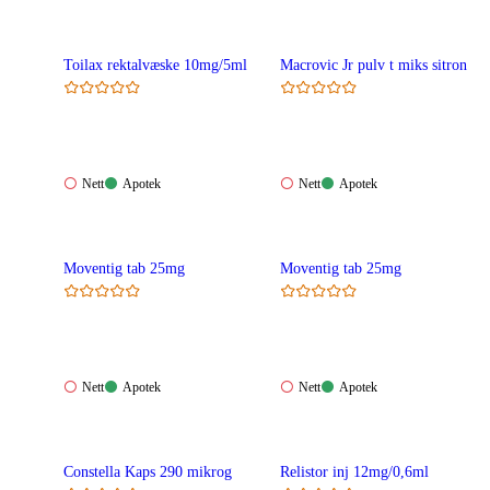
Toilax rektalvæske 10mg/5ml
Macrovic Jr pulv t miks sitron
Nett:
Apotek:
Nett:
Apotek:
Nett
Apotek
Nett
Apotek
Ikke
Tilgjengelig
Ikke
Tilgjengelig
tilgjengelig
tilgjengelig
Moventig tab 25mg
Moventig tab 25mg
Nett:
Apotek:
Nett:
Apotek:
Nett
Apotek
Nett
Apotek
Ikke
Tilgjengelig
Ikke
Tilgjengelig
tilgjengelig
tilgjengelig
Constella Kaps 290 mikrog
Relistor inj 12mg/0,6ml