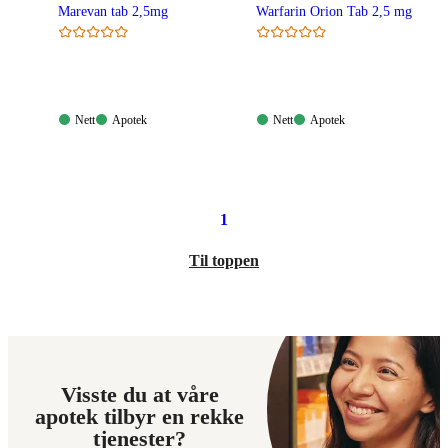
Marevan tab 2,5mg
Warfarin Orion Tab 2,5 mg
Nett:
Apotek:
Nett:
Apotek:
Nett
Apotek
Nett
Apotek
Tilgjengelig
Tilgjengelig
Tilgjengelig
Tilgjengelig
1
Til toppen
Visste du at våre
apotek tilbyr en rekke
tjenester?