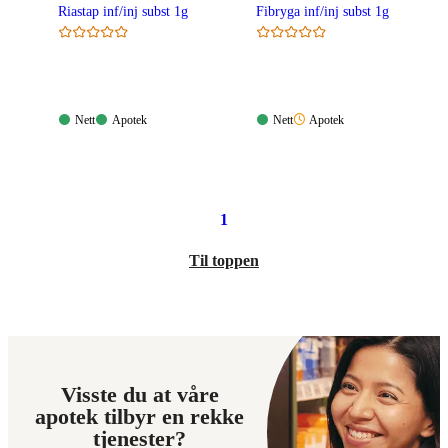
Riastap inf/inj subst 1g
Fibryga inf/inj subst 1g
Nett:
Apotek:
Nett:
Apotek:
Nett
Apotek
Nett
Apotek
Tilgjengelig
Tilgjengelig
Tilgjengelig
Ikke
tilgjengelig
1
Til toppen
Visste du at våre
apotek tilbyr en rekke
tjenester?