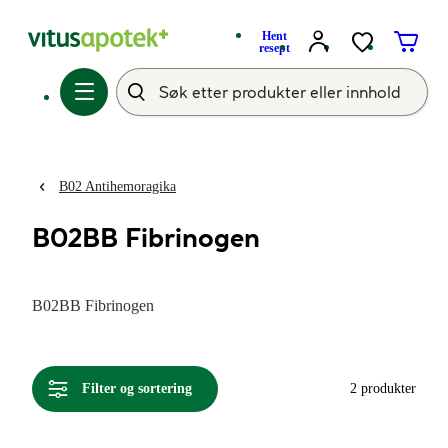
Hent
resept
B02 Antihemoragika
B02BB Fibrinogen
B02BB Fibrinogen
Filter og sortering
2 produkter