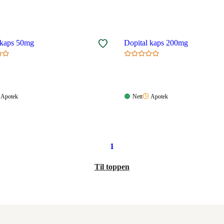
Dopital kaps 50mg
Dopital kaps 200mg
Apotek:
Nett:
Apotek:
Apotek
Nett
Apotek
gelig
Ikke
Tilgjengelig
Ikke
tilgjengelig
tilgjengelig
1
Til toppen