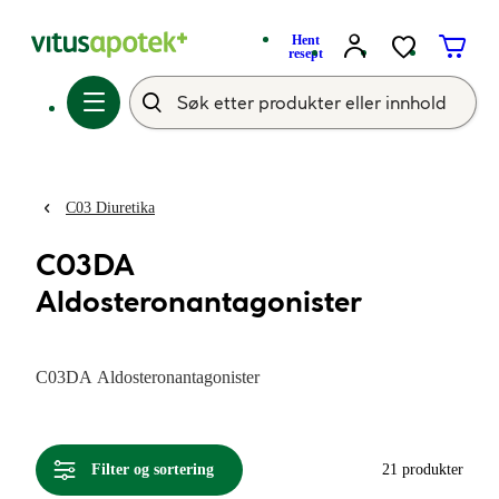
Hent
resept
C03 Diuretika
C03DA
Aldosteronantagonister
C03DA Aldosteronantagonister
Filter og sortering
21 produkter