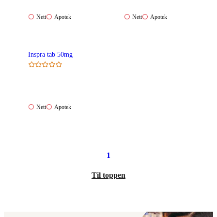
Nett:
Apotek:
Nett:
Apotek:
Nett
Apotek
Nett
Apotek
Ikke
Ikke
Ikke
Ikke
tilgjengelig
tilgjengelig
tilgjengelig
tilgjengelig
Inspra tab 50mg
Nett:
Apotek:
Nett
Apotek
Ikke
Ikke
tilgjengelig
tilgjengelig
1
Til toppen