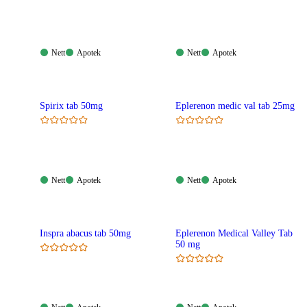
Nett:
Apotek:
Nett:
Apotek:
Nett
Apotek
Nett
Apotek
Tilgjengelig
Tilgjengelig
Tilgjengelig
Tilgjengelig
Spirix tab 50mg
Eplerenon medic val tab 25mg
Nett:
Apotek:
Nett:
Apotek:
Nett
Apotek
Nett
Apotek
Tilgjengelig
Tilgjengelig
Tilgjengelig
Tilgjengelig
Inspra abacus tab 50mg
Eplerenon Medical Valley Tab
50 mg