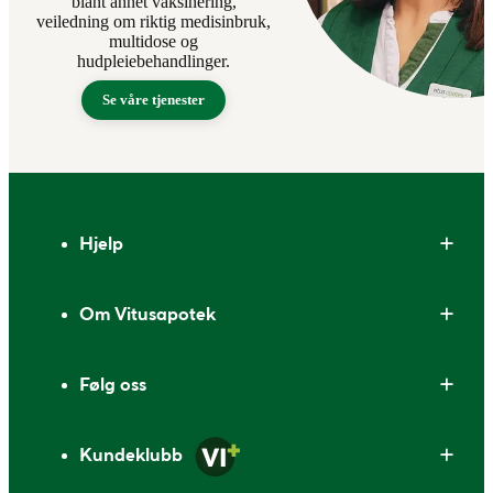
blant annet vaksinering,
veiledning om riktig medisinbruk,
multidose og
hudpleiebehandlinger.
Se våre tjenester
Bunntekst
Hjelp
Om Vitusapotek
Følg oss
Kundeklubb