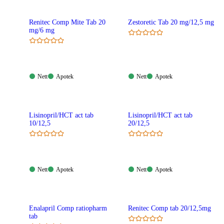
Renitec Comp Mite Tab 20
Zestoretic Tab 20 mg/12,5 mg
mg/6 mg
Nett:
Apotek:
Nett:
Apotek:
Nett
Apotek
Nett
Apotek
Tilgjengelig
Tilgjengelig
Tilgjengelig
Tilgjengelig
Lisinopril/HCT act tab
Lisinopril/HCT act tab
10/12,5
20/12,5
Nett:
Apotek:
Nett:
Apotek:
Nett
Apotek
Nett
Apotek
Tilgjengelig
Tilgjengelig
Tilgjengelig
Tilgjengelig
Enalapril Comp ratiopharm
Renitec Comp tab 20/12,5mg
tab