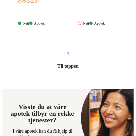
Nett:
Apotek:
Nett:
Apotek:
Nett
Apotek
Nett
Apotek
Tilgjengelig
Tilgjengelig
Ikke
Tilgjengelig
tilgjengelig
1
Til toppen
Visste du at våre
apotek tilbyr en rekke
tjenester?
I våre apotek kan du få hjelp til