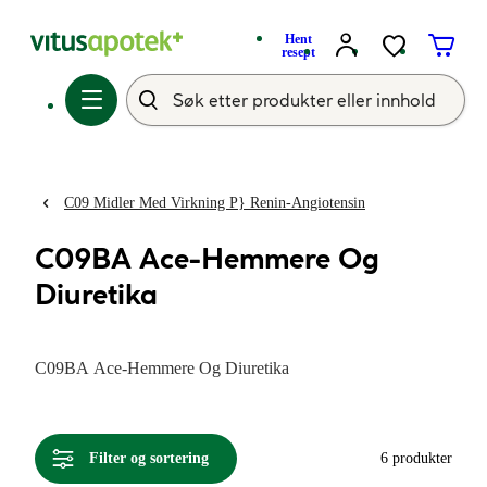
Hent
resept
C09 Midler Med Virkning P} Renin-Angiotensin
C09BA Ace-Hemmere Og
Diuretika
C09BA Ace-Hemmere Og Diuretika
Filter og sortering
6 produkter