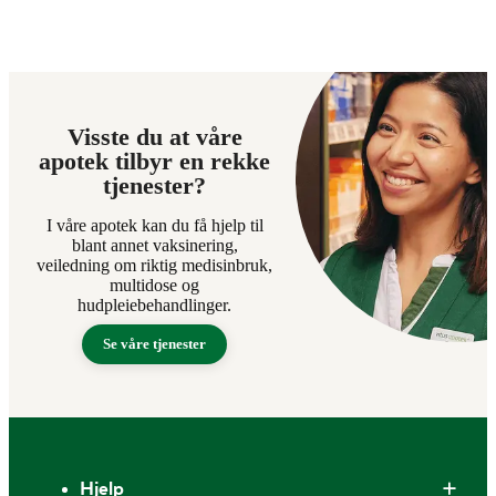
Visste du at våre
apotek tilbyr en rekke
tjenester?
I våre apotek kan du få hjelp til
blant annet vaksinering,
veiledning om riktig medisinbruk,
multidose og
hudpleiebehandlinger.
Se våre tjenester
Bunntekst
Hjelp