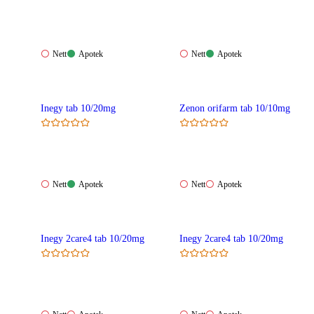
Nett:
Apotek:
Nett:
Apotek:
Nett
Apotek
Nett
Apotek
Ikke
Tilgjengelig
Ikke
Tilgjengelig
tilgjengelig
tilgjengelig
Inegy tab 10/20mg
Zenon orifarm tab 10/10mg
Nett:
Apotek:
Nett:
Apotek:
Nett
Apotek
Nett
Apotek
Ikke
Tilgjengelig
Ikke
Ikke
tilgjengelig
tilgjengelig
tilgjengelig
Inegy 2care4 tab 10/20mg
Inegy 2care4 tab 10/20mg