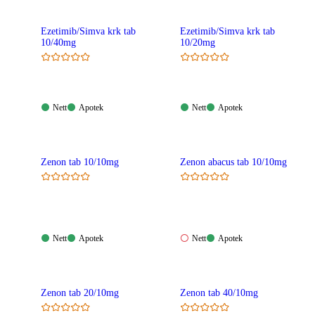
Ezetimib/Simva krk tab
Ezetimib/Simva krk tab
10/40mg
10/20mg
Nett:
Apotek:
Nett:
Apotek:
Nett
Apotek
Nett
Apotek
Tilgjengelig
Tilgjengelig
Tilgjengelig
Tilgjengelig
Zenon tab 10/10mg
Zenon abacus tab 10/10mg
Nett:
Apotek:
Nett:
Apotek:
Nett
Apotek
Nett
Apotek
Tilgjengelig
Tilgjengelig
Ikke
Tilgjengelig
tilgjengelig
Zenon tab 20/10mg
Zenon tab 40/10mg