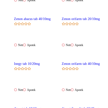
Nett:
Apotek:
Nett:
Apotek:
Nett
Apotek
Nett
Apotek
Ikke
Ikke
Ikke
Ikke
tilgjengelig
tilgjengelig
tilgjengelig
tilgjengelig
Zenon abacus tab 40/10mg
Zenon orifarm tab 20/10mg
Nett:
Apotek:
Nett:
Apotek:
Nett
Apotek
Nett
Apotek
Ikke
Ikke
Ikke
Ikke
tilgjengelig
tilgjengelig
tilgjengelig
tilgjengelig
Inegy tab 10/20mg
Zenon orifarm tab 40/10mg
Nett:
Apotek:
Nett:
Apotek:
Nett
Apotek
Nett
Apotek
Ikke
Ikke
Ikke
Ikke
tilgjengelig
tilgjengelig
tilgjengelig
tilgjengelig