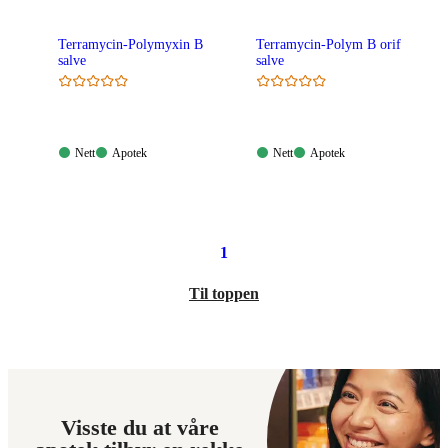
Terramycin-Polymyxin B
Terramycin-Polym B orif
salve
salve
Nett:
Apotek:
Nett:
Apotek:
Nett
Apotek
Nett
Apotek
Tilgjengelig
Tilgjengelig
Tilgjengelig
Tilgjengelig
1
Til toppen
Visste du at våre