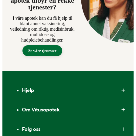
apotek tilbyr en rekke
tjenester?
I våre apotek kan du få hjelp til
blant annet vaksinering,
veiledning om riktig medisinbruk,
multidose og
hudpleiebehandlinger.
Se våre tjenester
Bunntekst
Hjelp
Om Vitusapotek
Følg oss