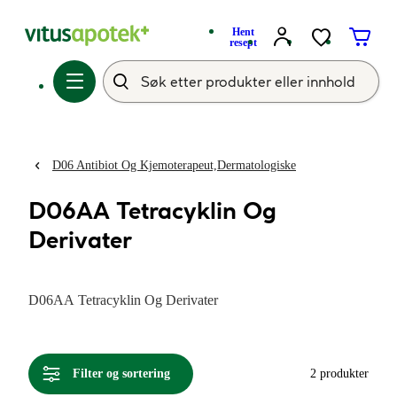
Hent
resept
D06 Antibiot Og Kjemoterapeut,Dermatologiske
D06AA Tetracyklin Og
Derivater
D06AA Tetracyklin Og Derivater
Filter og sortering
2 produkter