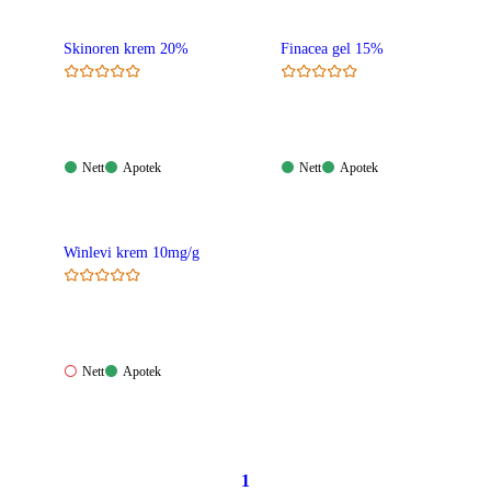
Skinoren krem 20%
Finacea gel 15%
Nett:
Apotek:
Nett:
Apotek:
Nett
Apotek
Nett
Apotek
Tilgjengelig
Tilgjengelig
Tilgjengelig
Tilgjengelig
Winlevi krem 10mg/g
Nett:
Apotek:
Nett
Apotek
Ikke
Tilgjengelig
tilgjengelig
1