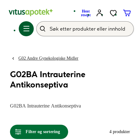
Hent
resept
G02 Andre Gynekologiske Midler
G02BA Intrauterine
Antikonseptiva
G02BA Intrauterine Antikonseptiva
Filter og sortering
4 produkter