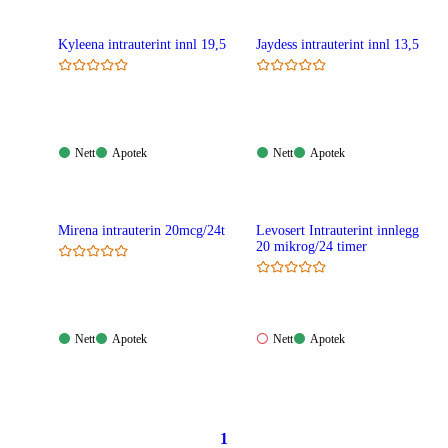
Kyleena intrauterint innl 19,5
Jaydess intrauterint innl 13,5
Nett:
Apotek:
Nett:
Apotek:
Nett
Apotek
Nett
Apotek
Tilgjengelig
Tilgjengelig
Tilgjengelig
Tilgjengelig
Mirena intrauterin 20mcg/24t
Levosert Intrauterint innlegg
20 mikrog/24 timer
Nett:
Apotek:
Nett:
Apotek:
Nett
Apotek
Nett
Apotek
Tilgjengelig
Tilgjengelig
Ikke
Tilgjengelig
tilgjengelig
1