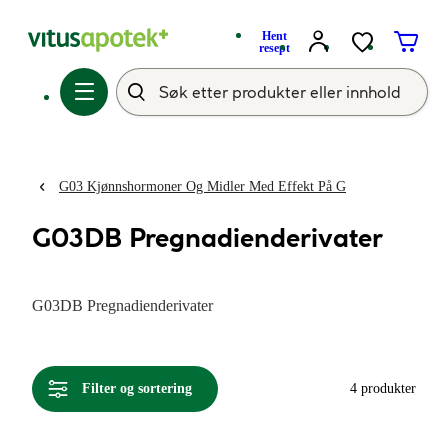
Hent
resept
G03 Kjønnshormoner Og Midler Med Effekt På G
G03DB Pregnadienderivater
G03DB Pregnadienderivater
Filter og sortering
4 produkter