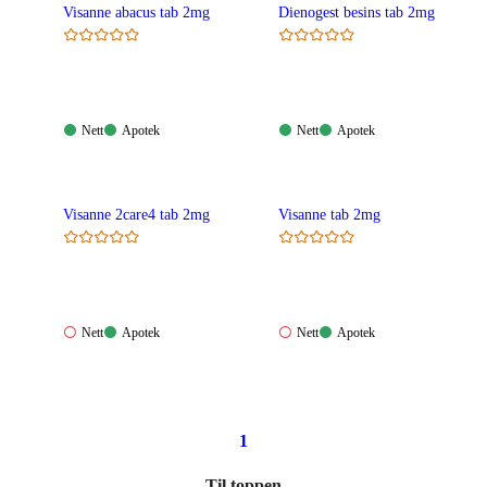
Visanne abacus tab 2mg
Dienogest besins tab 2mg
Nett:
Apotek:
Nett:
Apotek:
Nett
Apotek
Nett
Apotek
Tilgjengelig
Tilgjengelig
Tilgjengelig
Tilgjengelig
Visanne 2care4 tab 2mg
Visanne tab 2mg
Nett:
Apotek:
Nett:
Apotek:
Nett
Apotek
Nett
Apotek
Ikke
Tilgjengelig
Ikke
Tilgjengelig
tilgjengelig
tilgjengelig
1
Til toppen