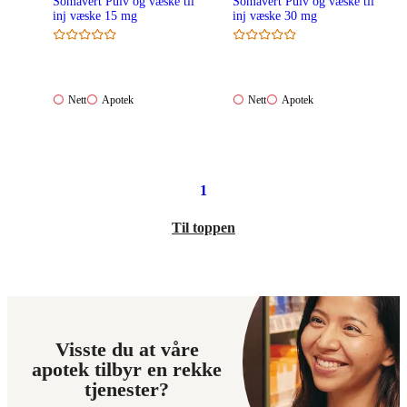
Somavert Pulv og væske til
Somavert Pulv og væske til
inj væske 15 mg
inj væske 30 mg
Nett:
Apotek:
Nett:
Apotek:
Nett
Apotek
Nett
Apotek
Ikke
Ikke
Ikke
Ikke
tilgjengelig
tilgjengelig
tilgjengelig
tilgjengelig
1
Til toppen
Visste du at våre
apotek tilbyr en rekke
tjenester?