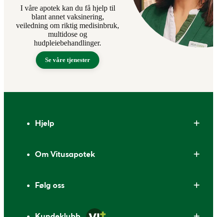
I våre apotek kan du få hjelp til
blant annet vaksinering,
veiledning om riktig medisinbruk,
multidose og
hudpleiebehandlinger.
Se våre tjenester
Bunntekst
Hjelp
Om Vitusapotek
Følg oss
Kundeklubb