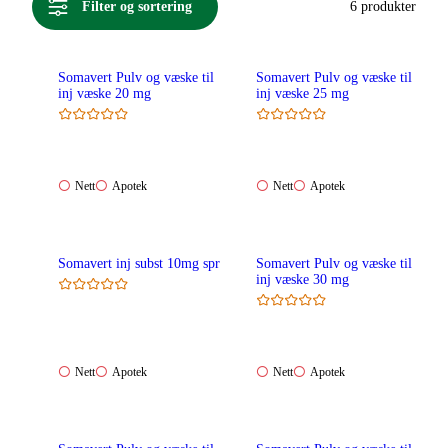
Filter og sortering
6 produkter
Somavert Pulv og væske til
Somavert Pulv og væske til
inj væske 20 mg
inj væske 25 mg
Nett:
Apotek:
Nett:
Apotek:
Nett
Apotek
Nett
Apotek
Ikke
Ikke
Ikke
Ikke
tilgjengelig
tilgjengelig
tilgjengelig
tilgjengelig
Somavert inj subst 10mg spr
Somavert Pulv og væske til
inj væske 30 mg
Nett:
Apotek:
Nett:
Apotek:
Nett
Apotek
Nett
Apotek
Ikke
Ikke
Ikke
Ikke
tilgjengelig
tilgjengelig
tilgjengelig
tilgjengelig