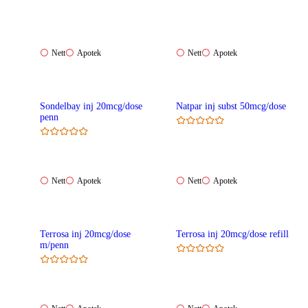
Nett:
Apotek:
Nett:
Apotek:
Nett
Apotek
Nett
Apotek
Ikke
Ikke
Ikke
Ikke
tilgjengelig
tilgjengelig
tilgjengelig
tilgjengelig
Sondelbay inj 20mcg/dose
Natpar inj subst 50mcg/dose
penn
Nett:
Apotek:
Nett:
Apotek:
Nett
Apotek
Nett
Apotek
Ikke
Ikke
Ikke
Ikke
tilgjengelig
tilgjengelig
tilgjengelig
tilgjengelig
Terrosa inj 20mcg/dose
Terrosa inj 20mcg/dose refill
m/penn