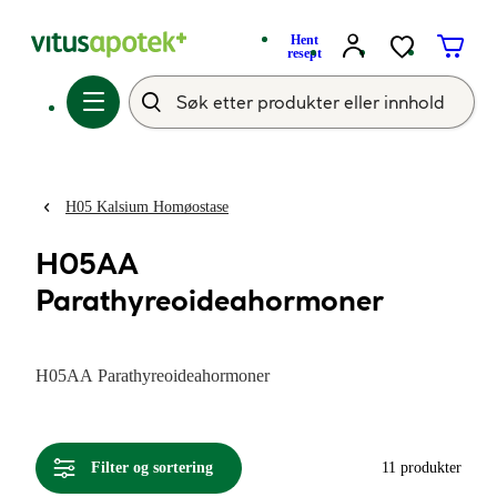
Hent
resept
H05 Kalsium Homøostase
H05AA
Parathyreoideahormoner
H05AA Parathyreoideahormoner
Filter og sortering
11 produkter