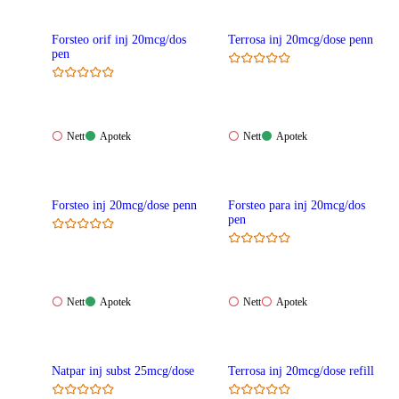
Forsteo orif inj 20mcg/dos
Terrosa inj 20mcg/dose penn
pen
Nett:
Apotek:
Nett:
Apotek:
Nett
Apotek
Nett
Apotek
Ikke
Tilgjengelig
Ikke
Tilgjengelig
tilgjengelig
tilgjengelig
Forsteo inj 20mcg/dose penn
Forsteo para inj 20mcg/dos
pen
Nett:
Apotek:
Nett:
Apotek:
Nett
Apotek
Nett
Apotek
Ikke
Tilgjengelig
Ikke
Ikke
tilgjengelig
tilgjengelig
tilgjengelig
Natpar inj subst 25mcg/dose
Terrosa inj 20mcg/dose refill