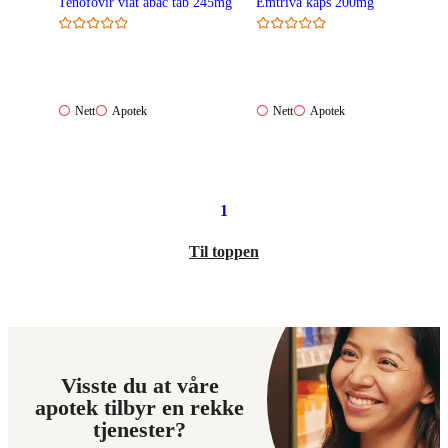
Tenofovir viat abac tab 245mg
Emtriva kaps 200mg
Nett:
Apotek:
Nett:
Apotek:
Nett
Apotek
Nett
Apotek
Ikke
Ikke
Ikke
Ikke
tilgjengelig
tilgjengelig
tilgjengelig
tilgjengelig
1
Til toppen
Visste du at våre
apotek tilbyr en rekke
tjenester?