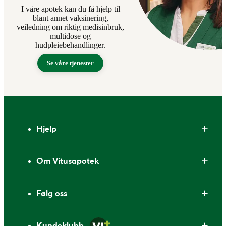
I våre apotek kan du få hjelp til
blant annet vaksinering,
veiledning om riktig medisinbruk,
multidose og
hudpleiebehandlinger.
Se våre tjenester
Bunntekst
Hjelp
Om Vitusapotek
Følg oss
Kundeklubb