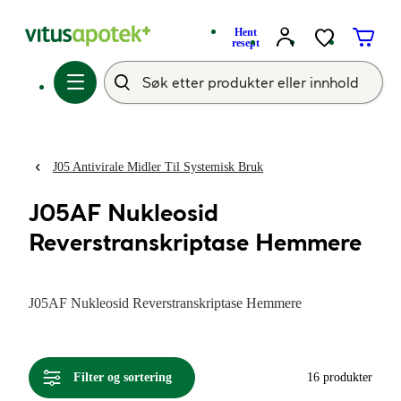
Hent
resept
J05 Antivirale Midler Til Systemisk Bruk
J05AF Nukleosid
Reverstranskriptase Hemmere
J05AF Nukleosid Reverstranskriptase Hemmere
Filter og sortering
16 produkter