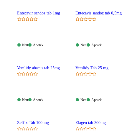
Entecavir sandoz tab 1mg
Entecavir sandoz tab 0,5mg
Nett:
Apotek:
Nett:
Apotek:
Nett
Apotek
Nett
Apotek
Tilgjengelig
Tilgjengelig
Tilgjengelig
Tilgjengelig
Vemlidy abacus tab 25mg
Vemlidy Tab 25 mg
Nett:
Apotek:
Nett:
Apotek:
Nett
Apotek
Nett
Apotek
Tilgjengelig
Tilgjengelig
Tilgjengelig
Tilgjengelig
Zeffix Tab 100 mg
Ziagen tab 300mg