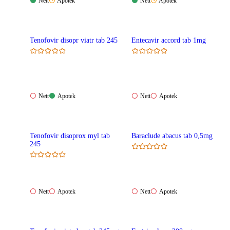
Nett:
Apotek:
Nett:
Apotek:
Nett
Apotek
Nett
Apotek
Tilgjengelig
Ikke
Tilgjengelig
Ikke
tilgjengelig
tilgjengelig
Tenofovir disopr viatr tab 245
Entecavir accord tab 1mg
Nett:
Apotek:
Nett:
Apotek:
Nett
Apotek
Nett
Apotek
Ikke
Tilgjengelig
Ikke
Ikke
tilgjengelig
tilgjengelig
tilgjengelig
Tenofovir disoprox myl tab
Baraclude abacus tab 0,5mg
245
Nett:
Apotek:
Nett:
Apotek:
Nett
Apotek
Nett
Apotek
Ikke
Ikke
Ikke
Ikke
tilgjengelig
tilgjengelig
tilgjengelig
tilgjengelig