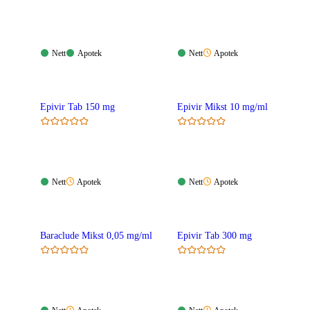
Nett:
Apotek:
Nett:
Apotek:
Nett
Apotek
Nett
Apotek
Tilgjengelig
Tilgjengelig
Tilgjengelig
Ikke
tilgjengelig
Epivir Tab 150 mg
Epivir Mikst 10 mg/ml
Nett:
Apotek:
Nett:
Apotek:
Nett
Apotek
Nett
Apotek
Tilgjengelig
Ikke
Tilgjengelig
Ikke
tilgjengelig
tilgjengelig
Baraclude Mikst 0,05 mg/ml
Epivir Tab 300 mg