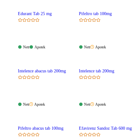
Edurant Tab 25 mg
Pifeltro tab 100mg
Nett:
Apotek:
Nett:
Apotek:
Nett
Apotek
Nett
Apotek
Tilgjengelig
Tilgjengelig
Tilgjengelig
Ikke
tilgjengelig
Intelence abacus tab 200mg
Intelence tab 200mg
Nett:
Apotek:
Nett:
Apotek:
Nett
Apotek
Nett
Apotek
Tilgjengelig
Ikke
Tilgjengelig
Ikke
tilgjengelig
tilgjengelig
Pifeltro abacus tab 100mg
Efavirenz Sandoz Tab 600 mg