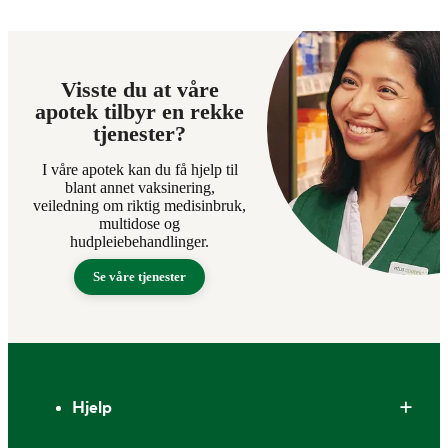
Visste du at våre
apotek tilbyr en rekke
tjenester?
I våre apotek kan du få hjelp til
blant annet vaksinering,
veiledning om riktig medisinbruk,
multidose og
hudpleiebehandlinger.
Se våre tjenester
Bunntekst
Hjelp