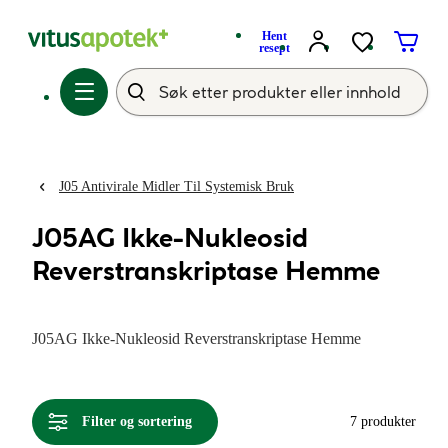
Hent
resept
J05 Antivirale Midler Til Systemisk Bruk
J05AG Ikke-Nukleosid
Reverstranskriptase Hemme
J05AG Ikke-Nukleosid Reverstranskriptase Hemme
Filter og sortering
7 produkter