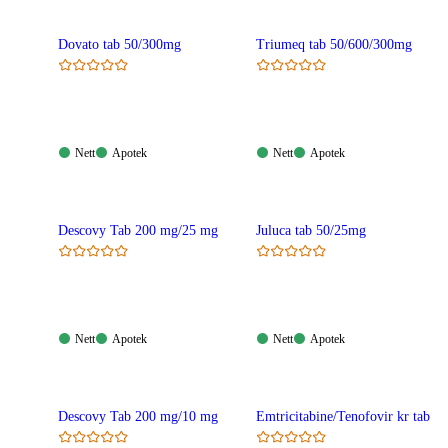
Dovato tab 50/300mg
Triumeq tab 50/600/300mg
Nett:
Apotek:
Nett:
Apotek:
Nett
Apotek
Nett
Apotek
Tilgjengelig
Tilgjengelig
Tilgjengelig
Tilgjengelig
Descovy Tab 200 mg/25 mg
Juluca tab 50/25mg
Nett:
Apotek:
Nett:
Apotek:
Nett
Apotek
Nett
Apotek
Tilgjengelig
Tilgjengelig
Tilgjengelig
Tilgjengelig
Descovy Tab 200 mg/10 mg
Emtricitabine/Tenofovir kr tab