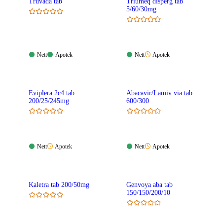
Truvada tab
Triumeq disperg tab
5/60/30mg
Nett:
Apotek:
Nett:
Apotek:
Nett
Apotek
Nett
Apotek
Tilgjengelig
Tilgjengelig
Tilgjengelig
Ikke
tilgjengelig
Eviplera 2c4 tab
Abacavir/Lamiv via tab
200/25/245mg
600/300
Nett:
Apotek:
Nett:
Apotek:
Nett
Apotek
Nett
Apotek
Tilgjengelig
Ikke
Tilgjengelig
Ikke
tilgjengelig
tilgjengelig
Kaletra tab 200/50mg
Genvoya aba tab
150/150/200/10