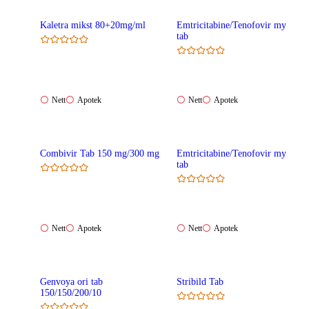
Kaletra mikst 80+20mg/ml
Emtricitabine/Tenofovir my
tab
Nett:
Apotek:
Nett:
Apotek:
Nett
Apotek
Nett
Apotek
Ikke
Ikke
Ikke
Ikke
tilgjengelig
tilgjengelig
tilgjengelig
tilgjengelig
Combivir Tab 150 mg/300 mg
Emtricitabine/Tenofovir my
tab
Nett:
Apotek:
Nett:
Apotek:
Nett
Apotek
Nett
Apotek
Ikke
Ikke
Ikke
Ikke
tilgjengelig
tilgjengelig
tilgjengelig
tilgjengelig
Genvoya ori tab
Stribild Tab
150/150/200/10