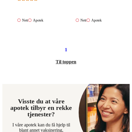
Nett:
Apotek:
Nett:
Apotek:
Nett
Apotek
Nett
Apotek
Ikke
Ikke
Ikke
Ikke
tilgjengelig
tilgjengelig
tilgjengelig
tilgjengelig
1
Til toppen
Visste du at våre
apotek tilbyr en rekke
tjenester?
I våre apotek kan du få hjelp til
blant annet vaksinering,