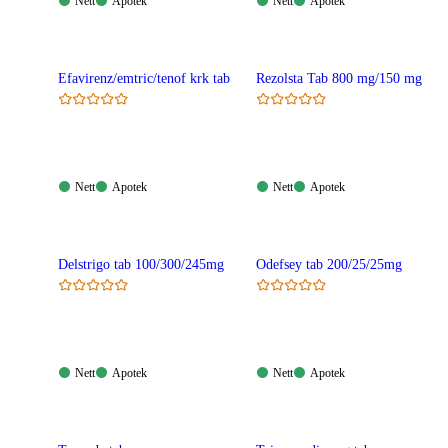
Nett:
Apotek:
Nett:
Apotek:
Nett
Apotek
Nett
Apotek
Tilgjengelig
Tilgjengelig
Tilgjengelig
Tilgjengelig
Efavirenz/emtric/tenof krk tab
Rezolsta Tab 800 mg/150 mg
Nett:
Apotek:
Nett:
Apotek:
Nett
Apotek
Nett
Apotek
Tilgjengelig
Tilgjengelig
Tilgjengelig
Tilgjengelig
Delstrigo tab 100/300/245mg
Odefsey tab 200/25/25mg
Nett:
Apotek:
Nett:
Apotek:
Nett
Apotek
Nett
Apotek
Tilgjengelig
Tilgjengelig
Tilgjengelig
Tilgjengelig