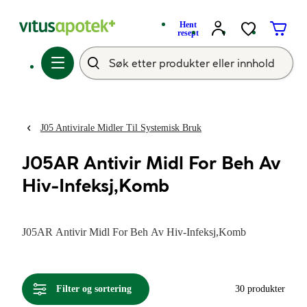
Hent
resept
J05 Antivirale Midler Til Systemisk Bruk
J05AR Antivir Midl For Beh Av
Hiv-Infeksj,Komb
J05AR Antivir Midl For Beh Av Hiv-Infeksj,Komb
Filter og sortering
30 produkter