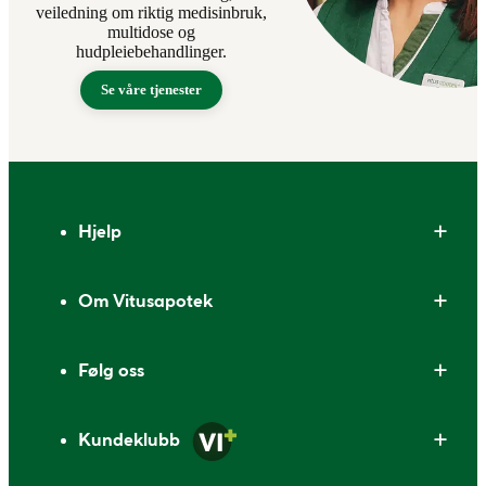
veiledning om riktig medisinbruk,
multidose og
hudpleiebehandlinger.
Se våre tjenester
Bunntekst
Hjelp
Om Vitusapotek
Følg oss
Kundeklubb