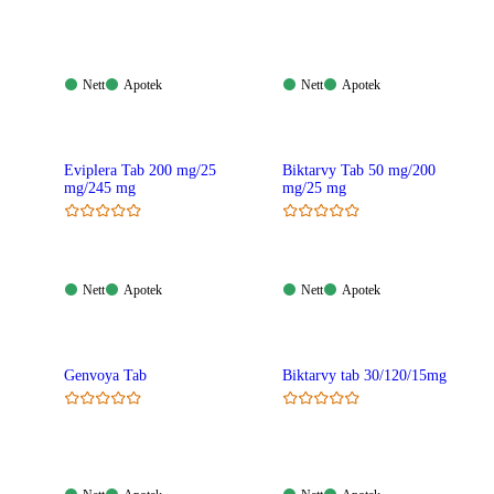
Nett:
Apotek:
Nett:
Apotek:
Nett
Apotek
Nett
Apotek
Tilgjengelig
Tilgjengelig
Tilgjengelig
Tilgjengelig
Eviplera Tab 200 mg/25
Biktarvy Tab 50 mg/200
mg/245 mg
mg/25 mg
Nett:
Apotek:
Nett:
Apotek:
Nett
Apotek
Nett
Apotek
Tilgjengelig
Tilgjengelig
Tilgjengelig
Tilgjengelig
Genvoya Tab
Biktarvy tab 30/120/15mg