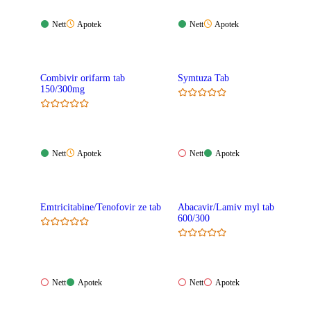
Nett:
Apotek:
Nett:
Apotek:
Nett
Apotek
Nett
Apotek
Tilgjengelig
Ikke
Tilgjengelig
Ikke
tilgjengelig
tilgjengelig
Combivir orifarm tab
Symtuza Tab
150/300mg
Nett:
Apotek:
Nett:
Apotek:
Nett
Apotek
Nett
Apotek
Tilgjengelig
Ikke
Ikke
Tilgjengelig
tilgjengelig
tilgjengelig
Emtricitabine/Tenofovir ze tab
Abacavir/Lamiv myl tab
600/300
Nett:
Apotek:
Nett:
Apotek:
Nett
Apotek
Nett
Apotek
Ikke
Tilgjengelig
Ikke
Ikke
tilgjengelig
tilgjengelig
tilgjengelig