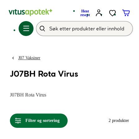
Hent
resept
J07 Vaksiner
J07BH Rota Virus
J07BH Rota Virus
Filter og sortering
2 produkter