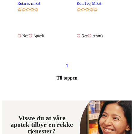
Rotarix mikst
RotaTeq Mikst
Nett:
Apotek:
Nett:
Apotek:
Nett
Apotek
Nett
Apotek
Ikke
Ikke
Ikke
Ikke
tilgjengelig
tilgjengelig
tilgjengelig
tilgjengelig
1
Til toppen
Visste du at våre
apotek tilbyr en rekke
tjenester?