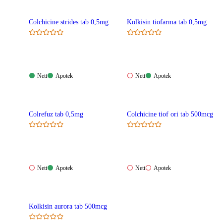
Colchicine strides tab 0,5mg
Kolkisin tiofarma tab 0,5mg
Nett:
Apotek:
Nett:
Apotek:
Nett
Apotek
Nett
Apotek
Tilgjengelig
Tilgjengelig
Ikke
Tilgjengelig
tilgjengelig
Colrefuz tab 0,5mg
Colchicine tiof ori tab 500mcg
Nett:
Apotek:
Nett:
Apotek:
Nett
Apotek
Nett
Apotek
Ikke
Tilgjengelig
Ikke
Ikke
tilgjengelig
tilgjengelig
tilgjengelig
Kolkisin aurora tab 500mcg