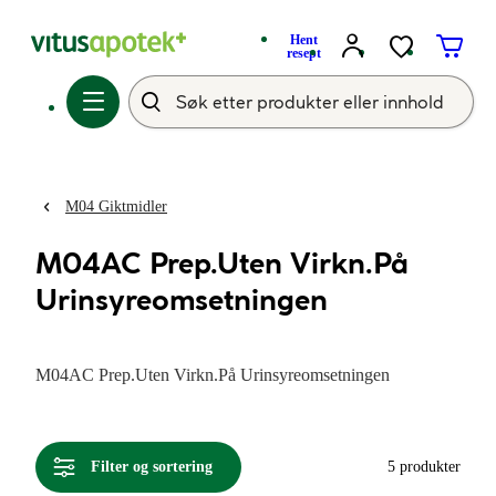
Hent
resept
M04 Giktmidler
M04AC Prep.Uten Virkn.På
Urinsyreomsetningen
M04AC Prep.Uten Virkn.På Urinsyreomsetningen
Filter og sortering
5 produkter