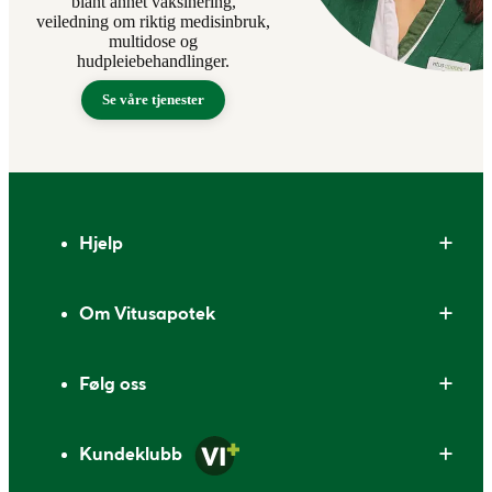
blant annet vaksinering,
veiledning om riktig medisinbruk,
multidose og
hudpleiebehandlinger.
Se våre tjenester
Bunntekst
Hjelp
Om Vitusapotek
Følg oss
Kundeklubb