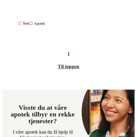
Nett:
Apotek:
Nett
Apotek
Ikke
Ikke
tilgjengelig
tilgjengelig
1
Til toppen
Visste du at våre
apotek tilbyr en rekke
tjenester?
I våre apotek kan du få hjelp til