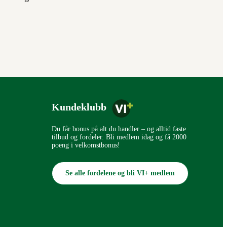
Kundeklubb
Du får bonus på alt du handler – og alltid faste
tilbud og fordeler. Bli medlem idag og få 2000
poeng i velkomstbonus!
Se alle fordelene og bli VI+ medlem