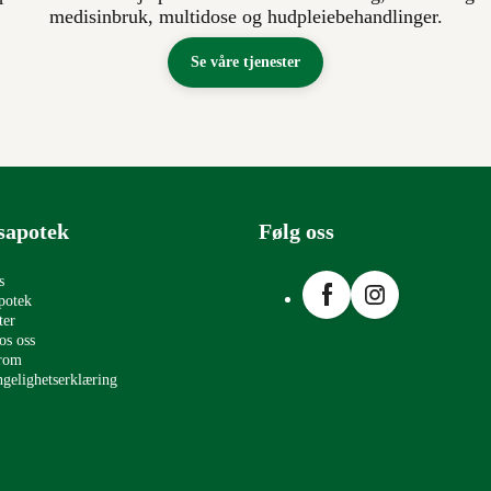
medisinbruk, multidose og hudpleiebehandlinger.
Se våre tjenester
sapotek
Følg oss
Facebook
Instagram
s
potek
ter
os oss
erom
ngelighetserklæring