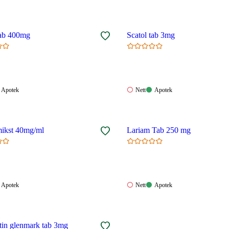
gelig
Tilgjengelig
Tilgjengelig
Tilgjengelig
tab 400mg
Scatol tab 3mg
Apotek:
Nett:
Apotek:
Apotek
Nett
Apotek
Tilgjengelig
Ikke
Tilgjengelig
elig
tilgjengelig
mikst 40mg/ml
Lariam Tab 250 mg
Apotek:
Nett:
Apotek:
Apotek
Nett
Apotek
Tilgjengelig
Ikke
Tilgjengelig
elig
tilgjengelig
tin glenmark tab 3mg