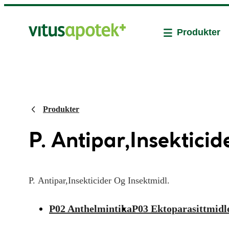
Produkter
Produkter
P. Antipar,Insekticid
P. Antipar,Insekticider Og Insektmidl.
P02 Anthelmintika
P03 Ektoparasittmidl