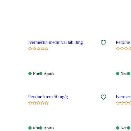
Ivermectin medic val tab 3mg
Perxine
Nett:
Apotek:
Nett:
Nett
Apotek
Nett
Tilgjengelig
Tilgjengelig
Tilgjen
Perxine krem 50mg/g
Ivermec
Nett:
Apotek:
Nett:
Nett
Apotek
Nett