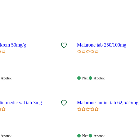
 krem 50mg/g
Malarone tab 250/100mg
Apotek:
Nett:
Apotek:
Apotek
Nett
Apotek
gelig
Tilgjengelig
Tilgjengelig
Tilgjengelig
tin medic val tab 3mg
Malarone Junior tab 62,5/25mg
Apotek:
Nett:
Apotek:
Apotek
Nett
Apotek