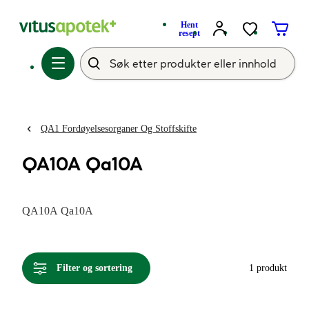
Hent
resept
QA1 Fordøyelsesorganer Og Stoffskifte
QA10A Qa10A
QA10A Qa10A
Filter og sortering
1 produkt