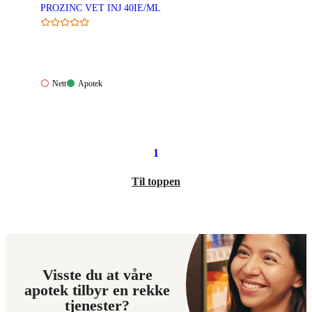
PROZINC VET INJ 40IE/ML
Nett:
Apotek:
Nett
Apotek
Ikke
Tilgjengelig
tilgjengelig
1
Til toppen
Visste du at våre
apotek tilbyr en rekke
tjenester?