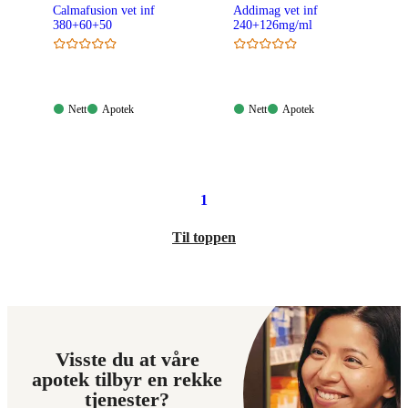
Calmafusion vet inf
Addimag vet inf
380+60+50
240+126mg/ml
Nett:
Apotek:
Nett:
Apotek:
Nett
Apotek
Nett
Apotek
Tilgjengelig
Tilgjengelig
Tilgjengelig
Tilgjengelig
1
Til toppen
Visste du at våre
apotek tilbyr en rekke
tjenester?