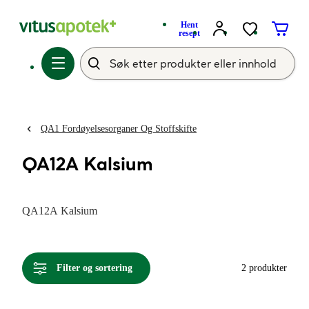
Hent
resept
QA1 Fordøyelsesorganer Og Stoffskifte
QA12A Kalsium
QA12A Kalsium
Filter og sortering
2 produkter