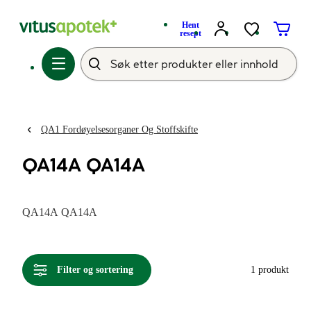
Hent
resept
QA1 Fordøyelsesorganer Og Stoffskifte
QA14A QA14A
QA14A QA14A
Filter og sortering
1 produkt