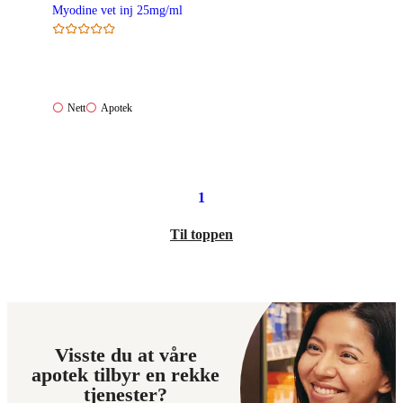
Myodine vet inj 25mg/ml
Nett:
Apotek:
Nett
Apotek
Ikke
Ikke
tilgjengelig
tilgjengelig
1
Til toppen
Visste du at våre
apotek tilbyr en rekke
tjenester?