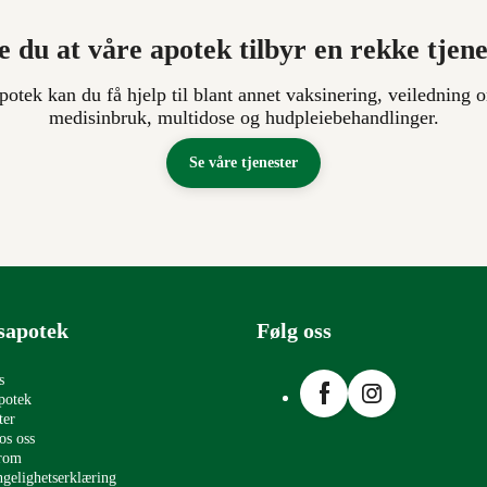
e du at våre apotek tilbyr en rekke tjen
apotek kan du få hjelp til blant annet vaksinering, veiledning o
medisinbruk, multidose og hudpleiebehandlinger.
Se våre tjenester
sapotek
Følg oss
Facebook
Instagram
s
potek
ter
os oss
erom
ngelighetserklæring