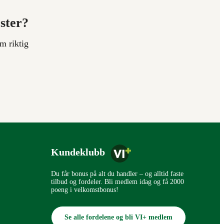
ester?
m riktig
Kundeklubb
Du får bonus på alt du handler – og alltid faste
tilbud og fordeler. Bli medlem idag og få 2000
poeng i velkomstbonus!
Se alle fordelene og bli VI+ medlem