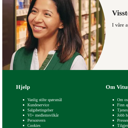
Visst
I våre 
Bunntekst
Hjelp
Om Vitu
Vanlig stilte spørsmål
Om os
Kundeservice
Finn a
Salgsbetingelser
Tjenes
VI+ medlemsvilkår
Jobb h
Personvern
Press
Cookies
Tilgje