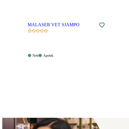
MALASEB VET SJAMPO
Nett:
Apotek:
Nett
Apotek
Tilgjengelig
Tilgjengelig