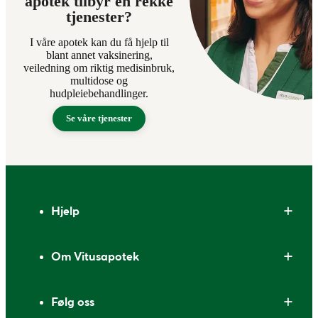
apotek tilbyr en rekke
tjenester?
I våre apotek kan du få hjelp til
blant annet vaksinering,
veiledning om riktig medisinbruk,
multidose og
hudpleiebehandlinger.
Se våre tjenester
Bunntekst
Hjelp
Om Vitusapotek
Følg oss