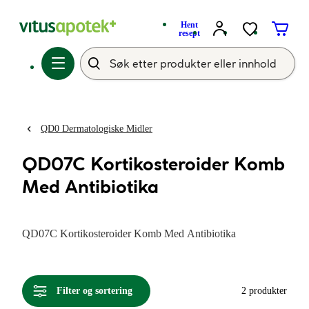
Hent
resept
QD0 Dermatologiske Midler
QD07C Kortikosteroider Komb
Med Antibiotika
QD07C Kortikosteroider Komb Med Antibiotika
Filter og sortering
2 produkter