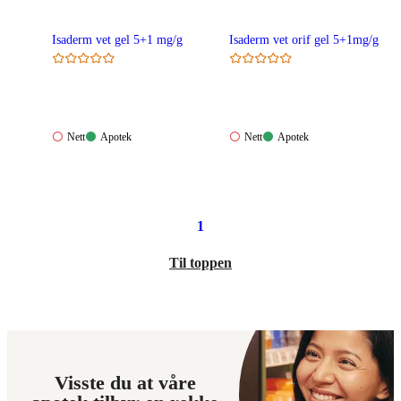
Isaderm vet gel 5+1 mg/g
Isaderm vet orif gel 5+1mg/g
Nett:
Apotek:
Nett:
Apotek:
Nett
Apotek
Nett
Apotek
Ikke
Tilgjengelig
Ikke
Tilgjengelig
tilgjengelig
tilgjengelig
1
Til toppen
Visste du at våre