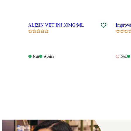
ALIZIN VET INJ 30MG/ML
Improvac
Nett:
Apotek:
Nett:
Nett
Apotek
Nett
Tilgjengelig
Tilgjengelig
Ikke
tilgjeng