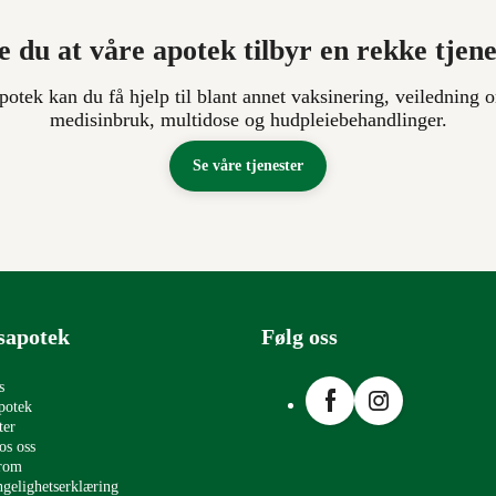
e du at våre apotek tilbyr en rekke tjen
apotek kan du få hjelp til blant annet vaksinering, veiledning o
medisinbruk, multidose og hudpleiebehandlinger.
Se våre tjenester
sapotek
Følg oss
Facebook
Instagram
s
potek
ter
os oss
erom
ngelighetserklæring