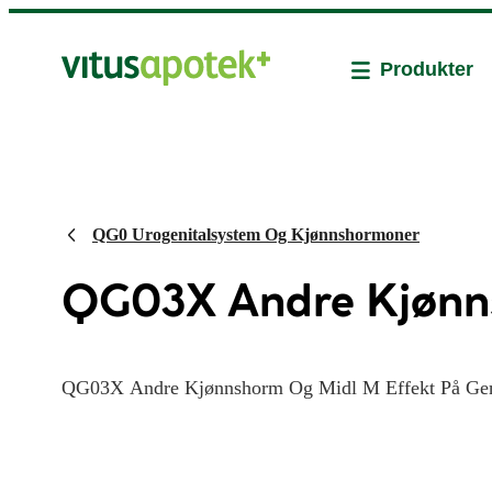
Produkter
QG0 Urogenitalsystem Og Kjønnshormoner
QG03X Andre Kjønns
QG03X Andre Kjønnshorm Og Midl M Effekt På Ge