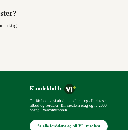
ester?
m riktig
Kundeklubb
Du får bonus på alt du handler – og alltid faste
tilbud og fordeler. Bli medlem idag og få 2000
poeng i velkomstbonus!
Se alle fordelene og bli VI+ medlem