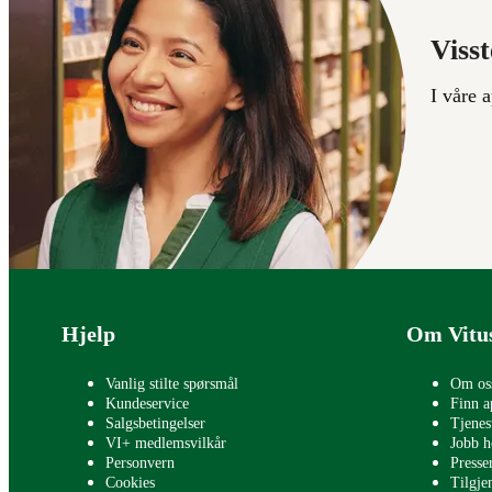
Visst
I våre 
Bunntekst
Hjelp
Om Vitu
Vanlig stilte spørsmål
Om os
Kundeservice
Finn a
Salgsbetingelser
Tjenes
VI+ medlemsvilkår
Jobb h
Personvern
Press
Cookies
Tilgje