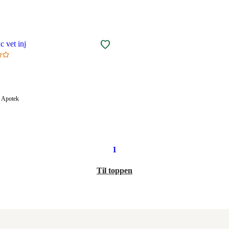
 vet inj
Apotek:
Apotek
Tilgjengelig
elig
1
Til toppen