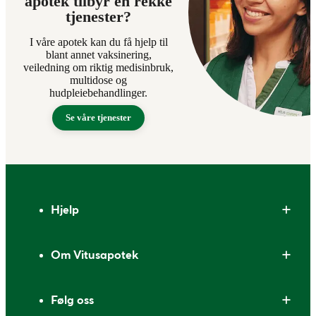
apotek tilbyr en rekke
tjenester?
I våre apotek kan du få hjelp til
blant annet vaksinering,
veiledning om riktig medisinbruk,
multidose og
hudpleiebehandlinger.
Se våre tjenester
Bunntekst
Hjelp
Om Vitusapotek
Følg oss