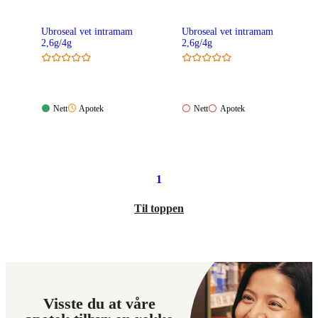
Ubroseal vet intramam
Ubroseal vet intramam
2,6g/4g
2,6g/4g
Nett:
Apotek:
Nett:
Apotek:
Nett
Apotek
Nett
Apotek
Tilgjengelig
Ikke
Ikke
Ikke
tilgjengelig
tilgjengelig
tilgjengelig
1
Til toppen
Visste du at våre