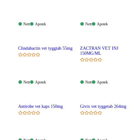
Nett:
Apotek:
Nett:
Apotek:
Nett
Apotek
Nett
Apotek
Tilgjengelig
Tilgjengelig
Tilgjengelig
Tilgjengelig
Clindabactin vet tyggtab 55mg
ZACTRAN VET INJ
150MG/ML
Nett:
Apotek:
Nett:
Apotek:
Nett
Apotek
Nett
Apotek
Tilgjengelig
Tilgjengelig
Tilgjengelig
Tilgjengelig
Antirobe vet kaps 150mg
Givix vet tyggetab 264mg