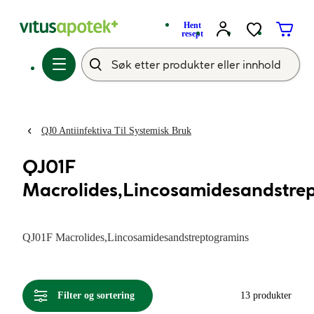
Hent
resept
QJ0 Antiinfektiva Til Systemisk Bruk
QJ01F
Macrolides,Lincosamidesandstre
QJ01F Macrolides,Lincosamidesandstreptogramins
Filter og sortering
13 produkter