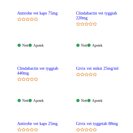
Antirobe vet kaps 75mg
Clindabactin vet tyggtab
220mg
Nett:
Apotek:
Nett:
Apotek:
Nett
Apotek
Nett
Apotek
Tilgjengelig
Tilgjengelig
Tilgjengelig
Tilgjengelig
Clindabactin vet tyggtab
Givix vet mikst 25mg/ml
440mg
Nett:
Apotek:
Nett:
Apotek:
Nett
Apotek
Nett
Apotek
Tilgjengelig
Tilgjengelig
Tilgjengelig
Tilgjengelig
Antirobe vet kaps 25mg
Givix vet tyggetab 88mg