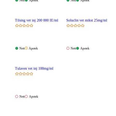
Nett:
Apotek:
Nett:
Apotek:
Nett
Apotek
Nett
Apotek
Tilgjengelig
Tilgjengelig
Tilgjengelig
Tilgjengelig
Tilsing vet inj 200 000 IE/ml
Soluclin vet mikst 25mg/ml
Nett:
Apotek:
Nett:
Apotek:
Nett
Apotek
Nett
Apotek
Tilgjengelig
Ikke
Ikke
Tilgjengelig
tilgjengelig
tilgjengelig
Tulaven vet inj 100mg/ml
Nett:
Apotek:
Nett
Apotek
Ikke
Ikke
tilgjengelig
tilgjengelig