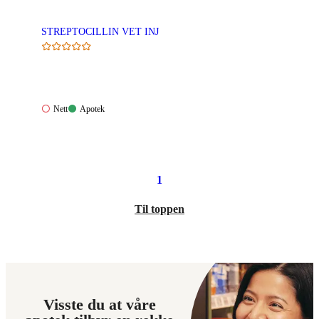
STREPTOCILLIN VET INJ
Nett:
Apotek:
Nett
Apotek
Ikke
Tilgjengelig
tilgjengelig
1
Til toppen
Visste du at våre