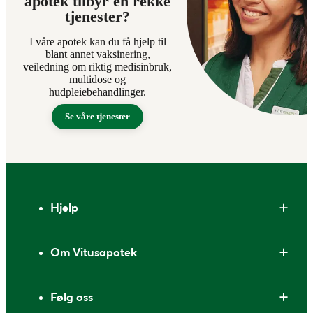
apotek tilbyr en rekke
tjenester?
I våre apotek kan du få hjelp til
blant annet vaksinering,
veiledning om riktig medisinbruk,
multidose og
hudpleiebehandlinger.
Se våre tjenester
Bunntekst
Hjelp
Om Vitusapotek
Følg oss