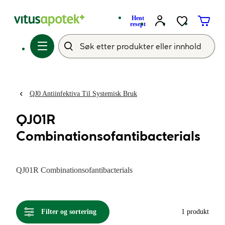
Hent
resept
QJ0 Antiinfektiva Til Systemisk Bruk
QJ01R
Combinationsofantibacterials
QJ01R Combinationsofantibacterials
Filter og sortering
1 produkt