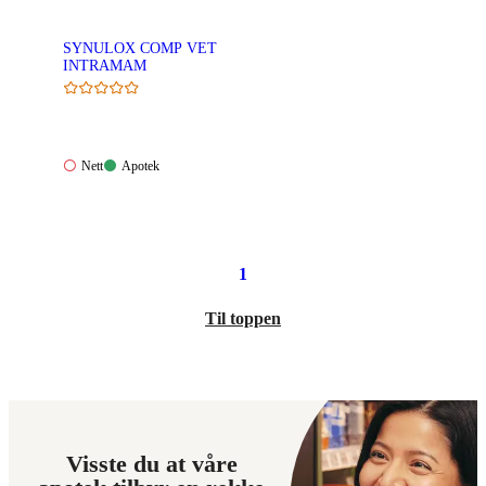
SYNULOX COMP VET
INTRAMAM
Nett:
Apotek:
Nett
Apotek
Ikke
Tilgjengelig
tilgjengelig
1
Til toppen
Visste du at våre