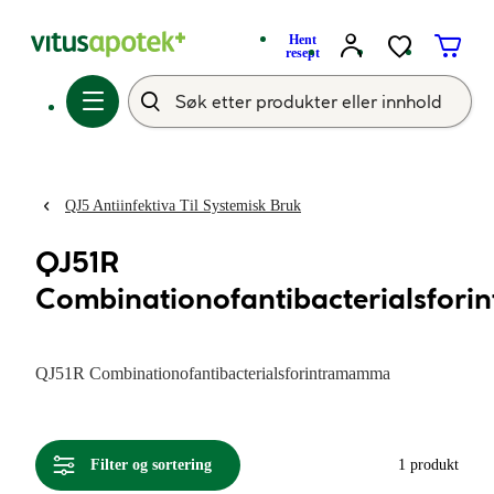
Hent
resept
QJ5 Antiinfektiva Til Systemisk Bruk
QJ51R
Combinationofantibacterialsfor
QJ51R Combinationofantibacterialsforintramamma
Filter og sortering
1 produkt