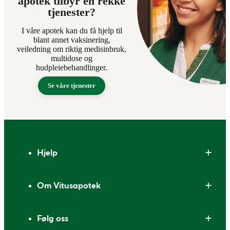
apotek tilbyr en rekke
tjenester?
I våre apotek kan du få hjelp til
blant annet vaksinering,
veiledning om riktig medisinbruk,
multidose og
hudpleiebehandlinger.
Se våre tjenester
Bunntekst
Hjelp
Om Vitusapotek
Følg oss