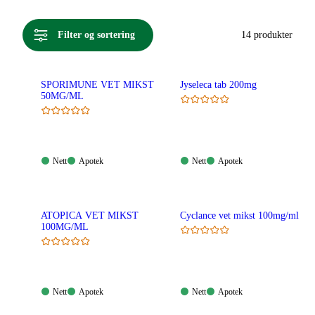
Filter og sortering
14 produkter
SPORIMUNE VET MIKST
Jyseleca tab 200mg
50MG/ML
Nett:
Apotek:
Nett:
Apotek:
Nett
Apotek
Nett
Apotek
Tilgjengelig
Tilgjengelig
Tilgjengelig
Tilgjengelig
ATOPICA VET MIKST
Cyclance vet mikst 100mg/ml
100MG/ML
Nett:
Apotek:
Nett:
Apotek:
Nett
Apotek
Nett
Apotek
Tilgjengelig
Tilgjengelig
Tilgjengelig
Tilgjengelig