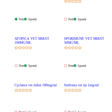
Nett:
Apotek:
Nett:
Apotek:
Nett
Apotek
Nett
Apotek
Tilgjengelig
Tilgjengelig
Ikke
Tilgjengelig
tilgjengelig
ATOPICA VET MIKST
SPORIMUNE VET MIKST
100MG/ML
50MG/ML
Nett:
Apotek:
Nett:
Apotek:
Nett
Apotek
Nett
Apotek
Ikke
Tilgjengelig
Ikke
Tilgjengelig
tilgjengelig
tilgjengelig
Cyclance vet mikst 100mg/ml
Stelfonta vet inj 1mg/ml