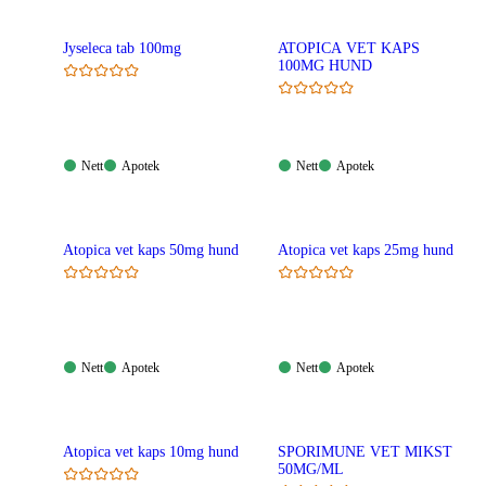
Jyseleca tab 100mg
ATOPICA VET KAPS
100MG HUND
Nett:
Apotek:
Nett:
Apotek:
Nett
Apotek
Nett
Apotek
Tilgjengelig
Tilgjengelig
Tilgjengelig
Tilgjengelig
Atopica vet kaps 50mg hund
Atopica vet kaps 25mg hund
Nett:
Apotek:
Nett:
Apotek:
Nett
Apotek
Nett
Apotek
Tilgjengelig
Tilgjengelig
Tilgjengelig
Tilgjengelig
Atopica vet kaps 10mg hund
SPORIMUNE VET MIKST
50MG/ML