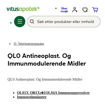
Hent
resept
Q. Veterinærpreparater
QL0 Antineoplast. Og
Immunmodulerende Midler
QL0 Antineoplast. Og Immunmodulerende Midler
QL01X Ql01Xe91
QL04A Immunsuppressiver
Immunstimulanter