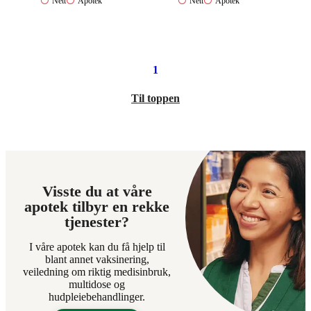
Nett:
Apotek:
Nett:
Apotek:
Nett
Apotek
Nett
Apotek
Ikke
Ikke
Ikke
Ikke
tilgjengelig
tilgjengelig
tilgjengelig
tilgjengelig
1
Til toppen
Visste du at våre
apotek tilbyr en rekke
tjenester?
I våre apotek kan du få hjelp til
blant annet vaksinering,
veiledning om riktig medisinbruk,
multidose og
hudpleiebehandlinger.