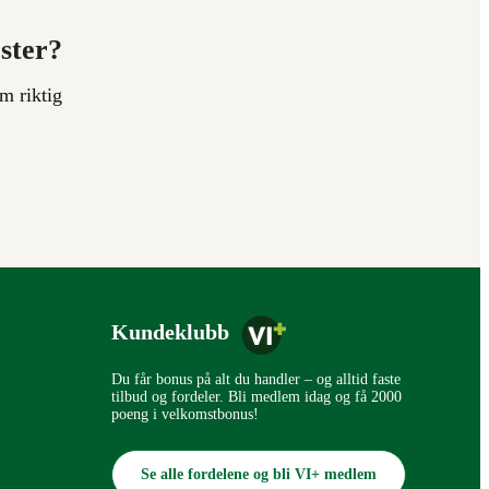
ester?
m riktig
Kundeklubb
Du får bonus på alt du handler – og alltid faste
tilbud og fordeler. Bli medlem idag og få 2000
poeng i velkomstbonus!
Se alle fordelene og bli VI+ medlem