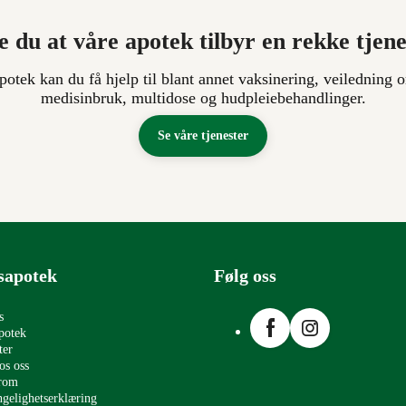
e du at våre apotek tilbyr en rekke tjen
apotek kan du få hjelp til blant annet vaksinering, veiledning o
medisinbruk, multidose og hudpleiebehandlinger.
Se våre tjenester
sapotek
Følg oss
Facebook
Instagram
s
potek
ter
os oss
erom
ngelighetserklæring