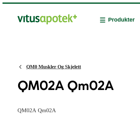
Produkter
QM0 Muskler Og Skjelett
QM02A Qm02A
QM02A Qm02A