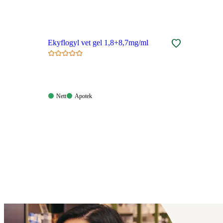
Ekyflogyl vet gel 1,8+8,7mg/ml
Nett:
Apotek:
Nett
Apotek
Tilgjengelig
Tilgjengelig