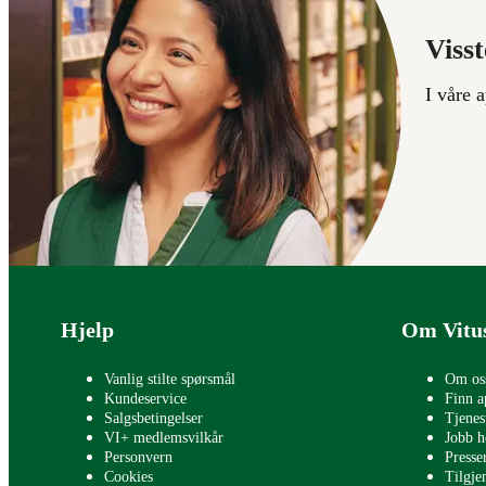
Visst
I våre 
Bunntekst
Hjelp
Om Vitu
Vanlig stilte spørsmål
Om os
Kundeservice
Finn a
Salgsbetingelser
Tjenes
VI+ medlemsvilkår
Jobb h
Personvern
Press
Cookies
Tilgje