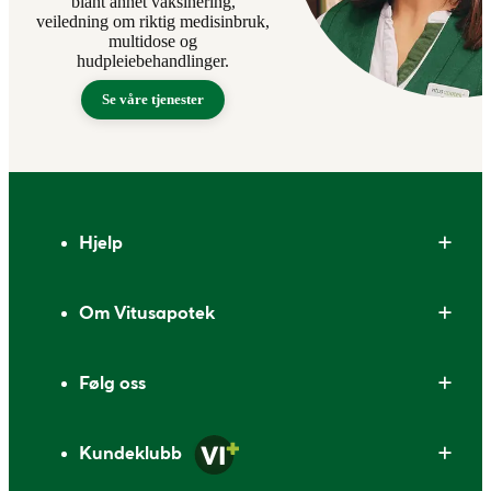
blant annet vaksinering,
veiledning om riktig medisinbruk,
multidose og
hudpleiebehandlinger.
Se våre tjenester
Bunntekst
Hjelp
Om Vitusapotek
Følg oss
Kundeklubb