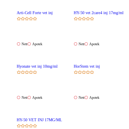
Arti-Cell Forte vet inj
HY-50 vet 2care4 inj 17mg/ml
Nett:
Apotek:
Nett:
Apotek:
Nett
Apotek
Nett
Apotek
Ikke
Ikke
Ikke
Ikke
tilgjengelig
tilgjengelig
tilgjengelig
tilgjengelig
Hyonate vet inj 10mg/ml
HorStem vet inj
Nett:
Apotek:
Nett:
Apotek:
Nett
Apotek
Nett
Apotek
Ikke
Ikke
Ikke
Ikke
tilgjengelig
tilgjengelig
tilgjengelig
tilgjengelig
HY-50 VET INJ 17MG/ML