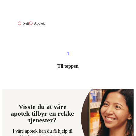
Nett:
Apotek:
Nett
Apotek
Ikke
Ikke
tilgjengelig
tilgjengelig
1
Til toppen
Visste du at våre
apotek tilbyr en rekke
tjenester?
I våre apotek kan du få hjelp til