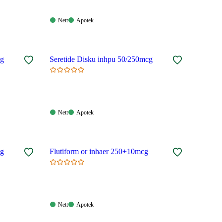
Nett:
Apotek:
Nett
Apotek
Tilgjengelig
Tilgjengelig
cg
Seretide Disku inhpu 50/250mcg
Nett:
Apotek:
Nett
Apotek
Tilgjengelig
Tilgjengelig
cg
Flutiform or inhaer 250+10mcg
Nett:
Apotek:
Nett
Apotek
Tilgjengelig
Tilgjengelig