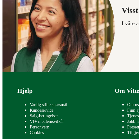
Visst
I våre 
Bunntekst
Hjelp
Om Vitu
Vanlig stilte spørsmål
Om os
Kundeservice
Finn a
Salgsbetingelser
Tjenes
VI+ medlemsvilkår
Jobb h
Personvern
Press
Cookies
Tilgje