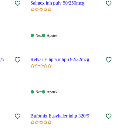
Salmex inh pulv 50/250mcg
Nett:
Apotek:
Nett
Apotek
Tilgjengelig
Tilgjengelig
g/5
Relvar Ellipta inhpu 92/22mcg
Nett:
Apotek:
Nett
Apotek
Tilgjengelig
Tilgjengelig
Bufomix Easyhaler inhp 320/9