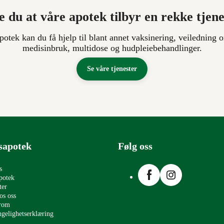
e du at våre apotek tilbyr en rekke tjen
apotek kan du få hjelp til blant annet vaksinering, veiledning o
medisinbruk, multidose og hudpleiebehandlinger.
Se våre tjenester
sapotek
Følg oss
Facebook
Instagram
s
potek
ter
os oss
erom
ngelighetserklæring