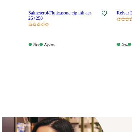
Salmeterol/Fluticasone cip inh aer
25+250
Nett:
Apotek:
Nett:
Nett
Apotek
Nett
Tilgjengelig
Tilgjengelig
Tilgjen