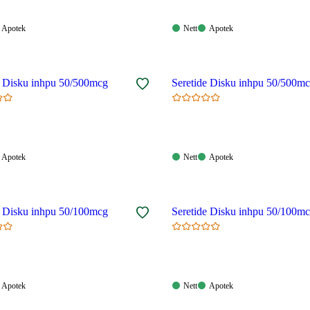
Apotek:
Nett:
Apotek:
Apotek
Nett
Apotek
gelig
Tilgjengelig
Tilgjengelig
Tilgjengelig
e Disku inhpu 50/500mcg
Seretide Disku inhpu 50/500m
Apotek:
Nett:
Apotek:
Apotek
Nett
Apotek
gelig
Tilgjengelig
Tilgjengelig
Tilgjengelig
e Disku inhpu 50/100mcg
Seretide Disku inhpu 50/100m
Apotek:
Nett:
Apotek:
Apotek
Nett
Apotek
gelig
Tilgjengelig
Tilgjengelig
Tilgjengelig