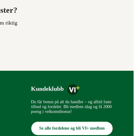
ester?
m riktig
Kundeklubb
Du får bonus på alt du handler – og alltid faste
tilbud og fordeler. Bli medlem idag og få 2000
poeng i velkomstbonus!
Se alle fordelene og bli VI+ medlem