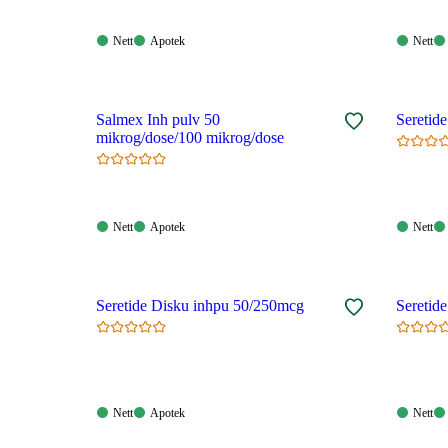
Nett:
Apotek:
Nett:
Nett
Apotek
Nett
Tilgjengelig
Tilgjengelig
Tilgjen
Salmex Inh pulv 50
Seretid
mikrog/dose/100 mikrog/dose
Nett:
Apotek:
Nett:
Nett
Apotek
Nett
Tilgjengelig
Tilgjengelig
Tilgjen
Seretide Disku inhpu 50/250mcg
Seretid
Nett:
Apotek:
Nett:
Nett
Apotek
Nett
Tilgjengelig
Tilgjengelig
Tilgjen