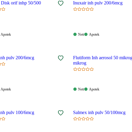
 Disk orif inhp 50/500
Inuxair inh pulv 200/6mcg
Apotek:
Nett:
Apotek:
Apotek
Nett
Apotek
gelig
Tilgjengelig
Tilgjengelig
Tilgjengelig
 inh pulv 200/6mcg
Flutiform Inh aerosol 50 mikro
mikrog
Apotek:
Nett:
Apotek:
Apotek
Nett
Apotek
gelig
Tilgjengelig
Tilgjengelig
Tilgjengelig
 inh pulv 100/6mcg
Salmex inh pulv 50/100mcg