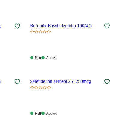
g
Bufomix Easyhaler inhp 160/4,5
Nett:
Apotek:
Nett
Apotek
Tilgjengelig
Tilgjengelig
g
Seretide inh aerosol 25+250mcg
Nett:
Apotek:
Nett
Apotek
Tilgjengelig
Tilgjengelig