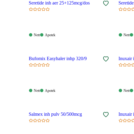
Seretide inh aer 25+125mcg/dos
Seretide
Nett:
Apotek:
Nett:
Nett
Apotek
Nett
Tilgjengelig
Tilgjengelig
Tilgjen
Bufomix Easyhaler inhp 320/9
Inuxair
Nett:
Apotek:
Nett:
Nett
Apotek
Nett
Tilgjengelig
Tilgjengelig
Tilgjen
Salmex inh pulv 50/500mcg
Inuxair