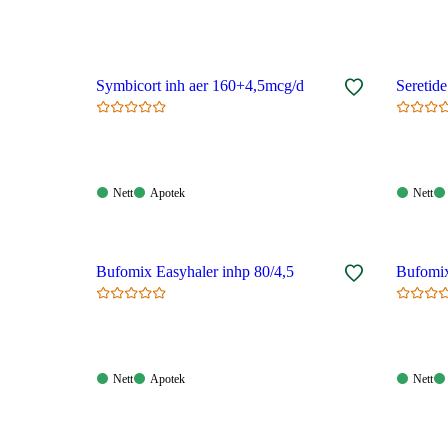
Symbicort inh aer 160+4,5mcg/d
Seretid
Nett:
Apotek:
Nett:
Nett
Apotek
Nett
Tilgjengelig
Tilgjengelig
Tilgjen
Bufomix Easyhaler inhp 80/4,5
Bufomix
Nett:
Apotek:
Nett:
Nett
Apotek
Nett
Tilgjengelig
Tilgjengelig
Tilgjen