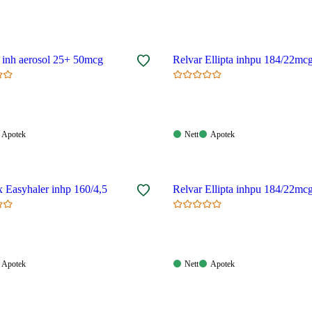
e inh aerosol 25+ 50mcg
Relvar Ellipta inhpu 184/22mc
Apotek:
Nett:
Apotek:
Apotek
Nett
Apotek
gelig
Tilgjengelig
Tilgjengelig
Tilgjengelig
 Easyhaler inhp 160/4,5
Relvar Ellipta inhpu 184/22mc
Apotek:
Nett:
Apotek:
Apotek
Nett
Apotek
gelig
Tilgjengelig
Tilgjengelig
Tilgjengelig