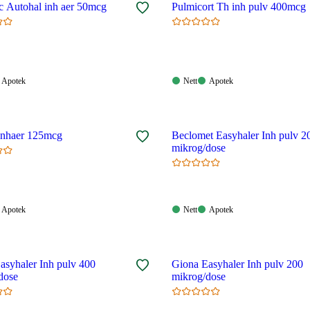
AeroBec Autohal inh aer 50mcg
Pulmicort Th inh pulv 400mcg
Apotek:
Nett:
Apotek:
Apotek
Nett
Apotek
gelig
Tilgjengelig
Tilgjengelig
Tilgjengelig
 inhaer 125mcg
Beclomet Easyhaler Inh pulv 2
mikrog/dose
Apotek:
Nett:
Apotek:
Apotek
Nett
Apotek
gelig
Tilgjengelig
Tilgjengelig
Tilgjengelig
asyhaler Inh pulv 400
Giona Easyhaler Inh pulv 200
dose
mikrog/dose