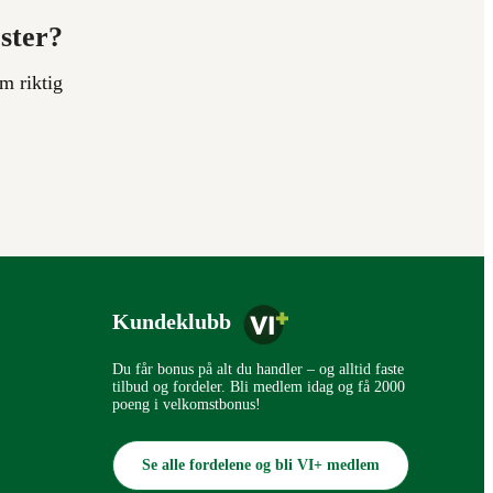
ester?
m riktig
Kundeklubb
Du får bonus på alt du handler – og alltid faste
tilbud og fordeler. Bli medlem idag og få 2000
poeng i velkomstbonus!
Se alle fordelene og bli VI+ medlem