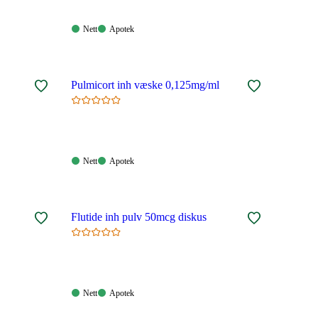
Nett:
Apotek:
Nett
Apotek
Tilgjengelig
Tilgjengelig
Pulmicort inh væske 0,125mg/ml
Nett:
Apotek:
Nett
Apotek
Tilgjengelig
Tilgjengelig
Flutide inh pulv 50mcg diskus
Nett:
Apotek:
Nett
Apotek
Tilgjengelig
Tilgjengelig