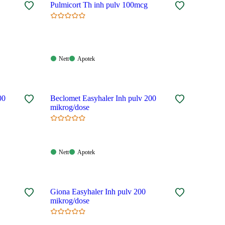
Pulmicort Th inh pulv 100mcg
Nett:
Apotek:
Nett
Apotek
Tilgjengelig
Tilgjengelig
00
Beclomet Easyhaler Inh pulv 200
mikrog/dose
Nett:
Apotek:
Nett
Apotek
Tilgjengelig
Tilgjengelig
Giona Easyhaler Inh pulv 200
mikrog/dose