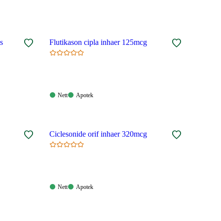
s
Flutikason cipla inhaer 125mcg
Nett:
Apotek:
Nett
Apotek
Tilgjengelig
Tilgjengelig
Ciclesonide orif inhaer 320mcg
Nett:
Apotek:
Nett
Apotek
Tilgjengelig
Tilgjengelig