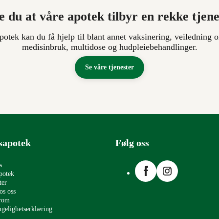
e du at våre apotek tilbyr en rekke tjen
apotek kan du få hjelp til blant annet vaksinering, veiledning o
medisinbruk, multidose og hudpleiebehandlinger.
Se våre tjenester
sapotek
Følg oss
Facebook
Instagram
s
potek
ter
os oss
erom
ngelighetserklæring