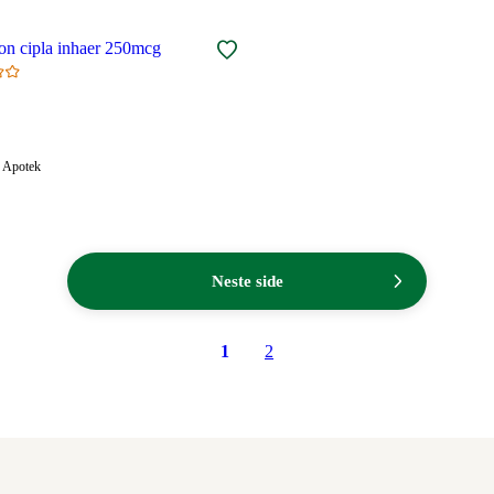
son cipla inhaer 250mcg
Apotek:
Apotek
Tilgjengelig
elig
Neste side
1
2