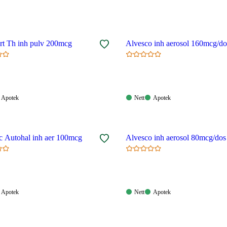
rt Th inh pulv 200mcg
Alvesco inh aerosol 160mcg/do
Apotek:
Nett:
Apotek:
Apotek
Nett
Apotek
gelig
Tilgjengelig
Tilgjengelig
Tilgjengelig
 Autohal inh aer 100mcg
Alvesco inh aerosol 80mcg/dos
Apotek:
Nett:
Apotek:
Apotek
Nett
Apotek
gelig
Tilgjengelig
Tilgjengelig
Tilgjengelig