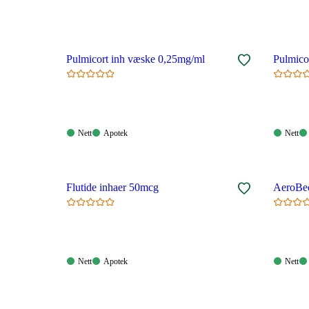
Pulmicort inh væske 0,25mg/ml
Pulmico
Nett:
Apotek:
Nett:
Nett
Apotek
Nett
Tilgjengelig
Tilgjengelig
Tilgjen
Flutide inhaer 50mcg
AeroBec
Nett:
Apotek:
Nett:
Nett
Apotek
Nett
Tilgjengelig
Tilgjengelig
Tilgjen