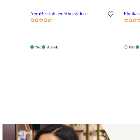
AeroBec inh aer 50mcg/dose
Flutika
Nett:
Apotek:
Nett:
Nett
Apotek
Nett
Tilgjengelig
Tilgjengelig
Ikke
tilgjeng