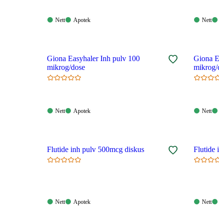
Nett:
Apotek:
Nett:
Nett
Apotek
Nett
Tilgjengelig
Tilgjengelig
Tilgjen
Giona Easyhaler Inh pulv 100
Giona E
mikrog/dose
mikrog/
Nett:
Apotek:
Nett:
Nett
Apotek
Nett
Tilgjengelig
Tilgjengelig
Tilgjen
Flutide inh pulv 500mcg diskus
Flutide
Nett:
Apotek:
Nett:
Nett
Apotek
Nett
Tilgjengelig
Tilgjengelig
Tilgjen