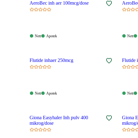
AeroBec inh aer 100mcg/dose
Nett:
Apotek:
Nett:
Nett
Apotek
Nett
Tilgjengelig
Tilgjengelig
Tilgjen
Flutide inhaer 250mcg
Flutide
Nett:
Apotek:
Nett:
Nett
Apotek
Nett
Tilgjengelig
Tilgjengelig
Tilgjen
Giona Easyhaler Inh pulv 400
Giona E
mikrog/dose
mikrog/