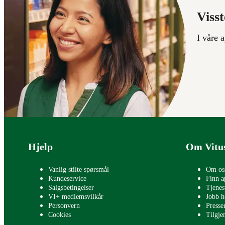
Visst
I våre 
Bunntekst
Hjelp
Om Vitu
Vanlig stilte spørsmål
Om os
Kundeservice
Finn a
Salgsbetingelser
Tjenes
VI+ medlemsvilkår
Jobb h
Personvern
Press
Cookies
Tilgje