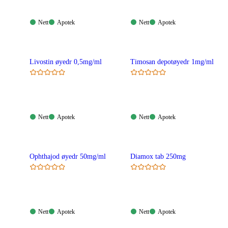
Nett:
Apotek:
Nett:
Apotek:
Nett
Apotek
Nett
Apotek
Tilgjengelig
Tilgjengelig
Tilgjengelig
Tilgjengelig
Livostin øyedr 0,5mg/ml
Timosan depotøyedr 1mg/ml
Nett:
Apotek:
Nett:
Apotek:
Nett
Apotek
Nett
Apotek
Tilgjengelig
Tilgjengelig
Tilgjengelig
Tilgjengelig
Ophthajod øyedr 50mg/ml
Diamox tab 250mg
Nett:
Apotek:
Nett:
Apotek:
Nett
Apotek
Nett
Apotek
Tilgjengelig
Tilgjengelig
Tilgjengelig
Tilgjengelig