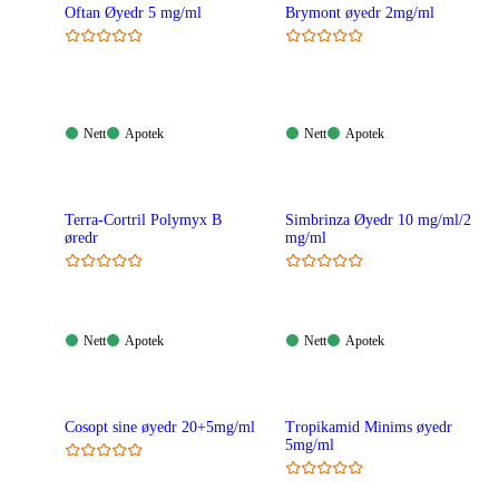
Oftan Øyedr 5 mg/ml
Brymont øyedr 2mg/ml
Nett:
Apotek:
Nett:
Apotek:
Nett
Apotek
Nett
Apotek
Tilgjengelig
Tilgjengelig
Tilgjengelig
Tilgjengelig
Terra-Cortril Polymyx B
Simbrinza Øyedr 10 mg/ml/2
øredr
mg/ml
Nett:
Apotek:
Nett:
Apotek:
Nett
Apotek
Nett
Apotek
Tilgjengelig
Tilgjengelig
Tilgjengelig
Tilgjengelig
Cosopt sine øyedr 20+5mg/ml
Tropikamid Minims øyedr
5mg/ml