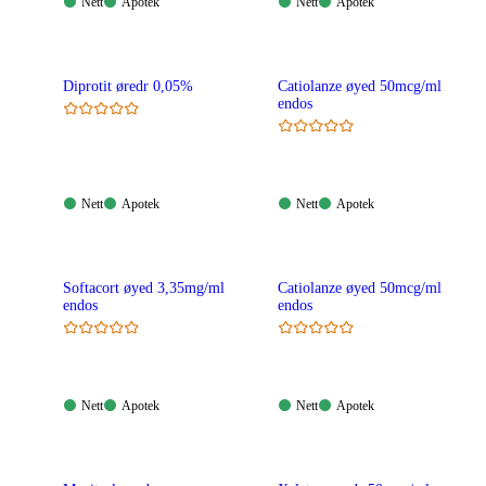
Nett:
Apotek:
Nett:
Apotek:
Nett
Apotek
Nett
Apotek
Tilgjengelig
Tilgjengelig
Tilgjengelig
Tilgjengelig
Diprotit øredr 0,05%
Catiolanze øyed 50mcg/ml
endos
Nett:
Apotek:
Nett:
Apotek:
Nett
Apotek
Nett
Apotek
Tilgjengelig
Tilgjengelig
Tilgjengelig
Tilgjengelig
Softacort øyed 3,35mg/ml
Catiolanze øyed 50mcg/ml
endos
endos
Nett:
Apotek:
Nett:
Apotek:
Nett
Apotek
Nett
Apotek
Tilgjengelig
Tilgjengelig
Tilgjengelig
Tilgjengelig