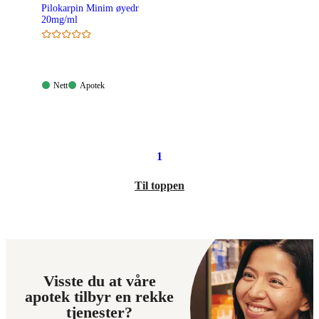
Pilokarpin Minim øyedr
20mg/ml
Nett:
Apotek:
Nett
Apotek
Tilgjengelig
Tilgjengelig
1
Til toppen
Visste du at våre
apotek tilbyr en rekke
tjenester?