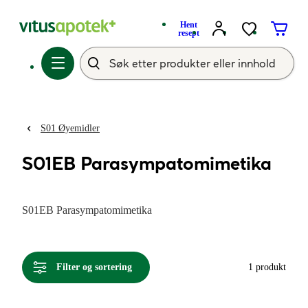
Hent
resept
S01 Øyemidler
S01EB Parasympatomimetika
S01EB Parasympatomimetika
Filter og sortering
1 produkt