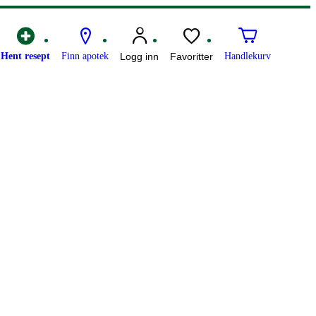
Hent resept
Finn apotek
Logg inn
Favoritter
Handlekurv