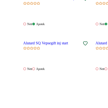
Nett:
Apotek:
Nett:
Nett
Apotek
Nett
Ikke
Tilgjengelig
Ikke
tilgjengelig
tilgjeng
Alutard SQ Vepsegift inj start
Alutard
Nett:
Apotek:
Nett:
Nett
Apotek
Nett
Ikke
Ikke
Ikke
tilgjengelig
tilgjengelig
tilgjeng