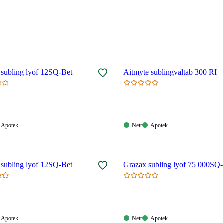
x subling lyof 12SQ-Bet
Aitmyte sublingvaltab 300 RI
Apotek:
Nett:
Apotek:
Apotek
Nett
Apotek
gelig
Tilgjengelig
Tilgjengelig
Tilgjengelig
x subling lyof 12SQ-Bet
Grazax subling lyof 75 000SQ
Apotek:
Nett:
Apotek:
Apotek
Nett
Apotek