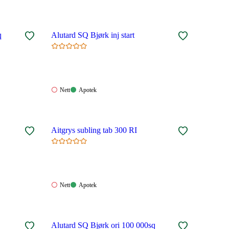
Ikke
Tilgjengelig
tilgjengelig
q
Alutard SQ Bjørk inj start
Nett:
Apotek:
Nett
Apotek
Ikke
Tilgjengelig
tilgjengelig
Aitgrys subling tab 300 RI
Nett:
Apotek:
Nett
Apotek
Ikke
Tilgjengelig
tilgjengelig
Alutard SQ Bjørk ori 100 000sq