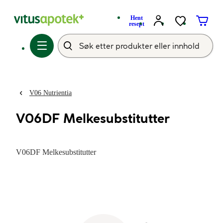
Hent
resept
V06 Nutrientia
V06DF Melkesubstitutter
V06DF Melkesubstitutter