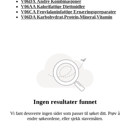
V06DX Andre Kombinasjoner
V06AA Kalorifattige Diettmidler
V06CA Fenylalaninfattige Ernæringspreparater
V06DA Karbohydrat,Protein,Mineral,Vitamin
Ingen resultater funnet
Vi fant dessverre ingen sider som passer til søket ditt. Prøv å
endre søkeordene, eller sjekk stavemåten.