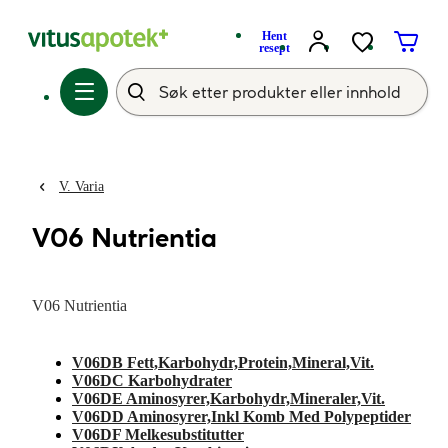
Hent
resept
V. Varia
V06 Nutrientia
V06 Nutrientia
V06DB Fett,Karbohydr,Protein,Mineral,Vit.
V06DC Karbohydrater
V06DE Aminosyrer,Karbohydr,Mineraler,Vit.
V06DD Aminosyrer,Inkl Komb Med Polypeptider
V06DF Melkesubstitutter