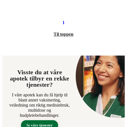
269,90
kroner.
1
Til toppen
Visste du at våre
apotek tilbyr en rekke
tjenester?
I våre apotek kan du få hjelp til
blant annet vaksinering,
veiledning om riktig medisinbruk,
multidose og
hudpleiebehandlinger.
Se våre tjenester