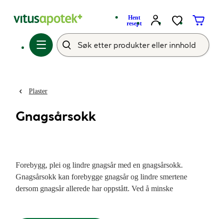
Hent
resept
Plaster
Gnagsårsokk
Forebygg, plei og lindre gnagsår med en gnagsårsokk.
Gnagsårsokk kan forebygge gnagsår og lindre smertene
dersom gnagsår allerede har oppstått. Ved å minske
friksjonen mellom huden og nærliggende tekstiler, kan en
gnagsårsokk forebygge utvikling av gnagsår. Et perfekt følge