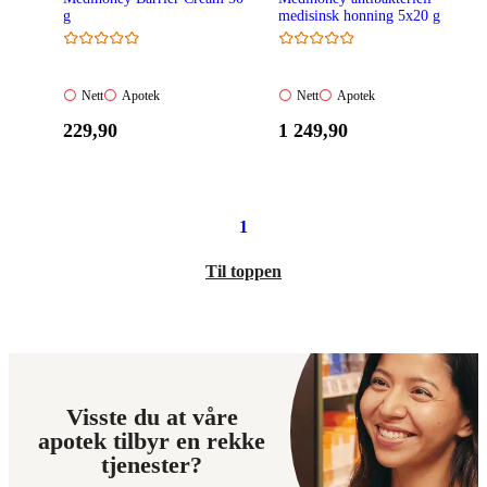
g
medisinsk honning 5x20 g
Nett:
Apotek:
Nett:
Apotek:
Nett
Apotek
Nett
Apotek
Ikke
Ikke
Ikke
Ikke
Pris:
Pris:
229
,90
1 249
,90
tilgjengelig
tilgjengelig
tilgjengelig
tilgjengelig
229,90
1
kroner.
249,90
kroner.
1
Til toppen
Visste du at våre
apotek tilbyr en rekke
tjenester?