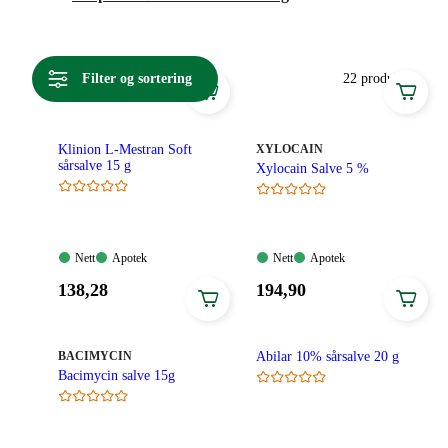
nøye utvalgte kombinasjoner av ingredienser som gir et
meget allsidig og effektivt sårbehandlingsprodukt, samt
effektive antibakterielle sårsalver.
Filter og sortering
22 produkter
MERKE
:
Klinion L-Mestran Soft
XYLOCAIN
sårsalve 15 g
Xylocain Salve 5 %
Nett:
Apotek:
Nett:
Apotek:
Nett
Apotek
Nett
Apotek
Tilgjengelig
Tilgjengelig
Tilgjengelig
Tilgjengelig
Pris:
Pris:
138
,28
194
,90
138,28
194,90
kroner.
kroner.
MERKE
:
BACIMYCIN
Abilar 10% sårsalve 20 g
Bacimycin salve 15g