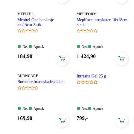
1
99,90
119,90
kroner.
kroner.
MERKE
:
MERKE
:
MEPITEL
MEPIFORM
Mepitel One bandasje
Mepiform arrplaster 10x18cm
5x7,5cm 2 stk
5 stk
Nett:
Apotek:
Nett:
Apotek:
Nett
Apotek
Nett
Apotek
Tilgjengelig
Tilgjengelig
Tilgjengelig
Tilgjengelig
Pris:
Pris:
184
,90
1 424
,90
184,90
1
kroner.
424,90
kroner.
MERKE
:
BURNCARE
Intrasite Gel 25 g
Burncare brannskadepakke
Nett:
Apotek:
Nett:
Apotek:
Nett
Apotek
Nett
Apotek
Tilgjengelig
Tilgjengelig
Tilgjengelig
Tilgjengelig
Pris:
Pris:
169
,90
799
,-
169,90
799,00
kroner.
kroner.