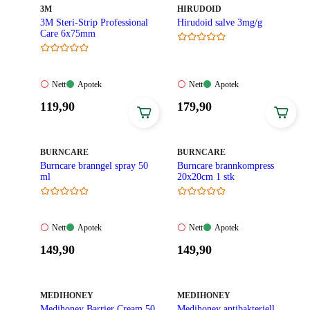
MERKE
:
MERKE
:
3M
HIRUDOID
3M Steri-Strip Professional
Hirudoid salve 3mg/g
Care 6x75mm
Nett:
Apotek:
Nett:
Apotek:
Nett
Apotek
Nett
Apotek
Ikke
Tilgjengelig
Ikke
Tilgjengelig
Pris:
Pris:
119
,90
179
,90
tilgjengelig
tilgjengelig
119,90
179,90
kroner.
kroner.
MERKE
:
MERKE
:
BURNCARE
BURNCARE
Burncare branngel spray 50
Burncare brannkompress
ml
20x20cm 1 stk
Nett:
Apotek:
Nett:
Apotek:
Nett
Apotek
Nett
Apotek
Ikke
Tilgjengelig
Ikke
Tilgjengelig
Pris:
Pris:
149
,90
149
,90
tilgjengelig
tilgjengelig
149,90
149,90
kroner.
kroner.
MERKE
:
MERKE
:
MEDIHONEY
MEDIHONEY
Medihoney Barrier Cream 50
Medihoney antibakteriell