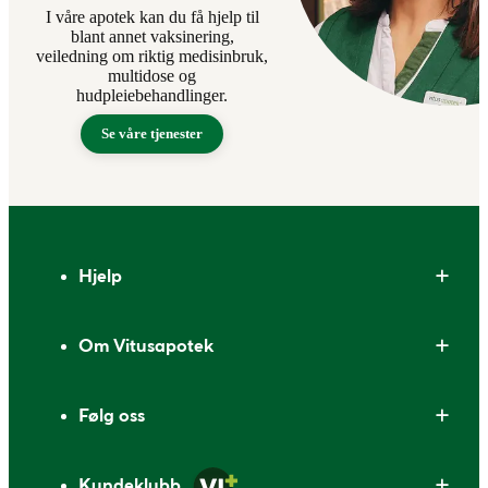
I våre apotek kan du få hjelp til
blant annet vaksinering,
veiledning om riktig medisinbruk,
multidose og
hudpleiebehandlinger.
Se våre tjenester
Bunntekst
Hjelp
Om Vitusapotek
Følg oss
Kundeklubb