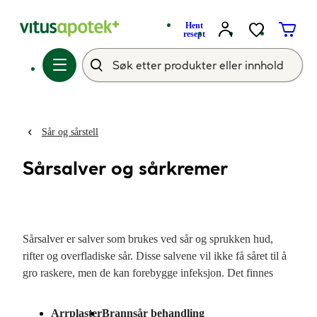
Hent
resept
Sår og sårstell
Sårsalver og sårkremer
Sårsalver er salver som brukes ved sår og sprukken hud,
rifter og overfladiske sår. Disse salvene vil ikke få såret til å
gro raskere, men de kan forebygge infeksjon. Det finnes
flere reseptfrie legemidler til behandling av infeksjoner i sår
på hudoverflaten. Hos Vitusapotek får du sårsalver med
Arrplaster
Brannsår behandling