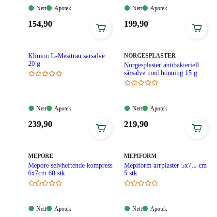
Nett:
Apotek:
Nett:
Apotek:
Nett
Apotek
Nett
Apotek
Tilgjengelig
Tilgjengelig
Tilgjengelig
Tilgjengelig
Pris:
Pris:
154
,90
199
,90
154,90
199,90
kroner.
kroner.
MERKE
:
Klinion L-Mesitran sårsalve
NORGESPLASTER
20 g
Norgesplaster antibakteriell
sårsalve med honning 15 g
Nett:
Apotek:
Nett:
Apotek:
Nett
Apotek
Nett
Apotek
Tilgjengelig
Tilgjengelig
Tilgjengelig
Tilgjengelig
Pris:
Pris:
239
,90
219
,90
239,90
219,90
kroner.
kroner.
MERKE
:
MERKE
:
MEPORE
MEPIFORM
Mepore selvheftende kompress
Mepiform arrplaster 5x7,5 cm
6x7cm 60 stk
5 stk
Nett:
Apotek:
Nett:
Apotek:
Nett
Apotek
Nett
Apotek