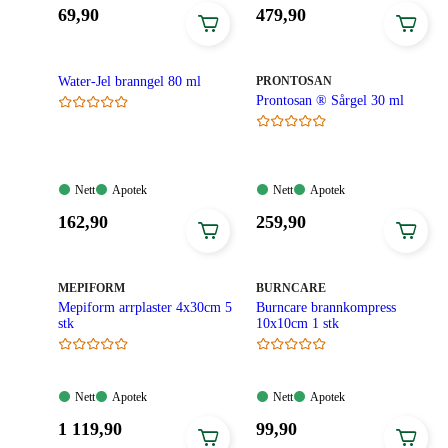
Tilgjengelig
Tilgjengelig
Tilgjengelig
Tilgjengelig
Pris:
Pris:
69
,90
479
,90
69,90
479,90
kroner.
kroner.
MERKE
:
Water-Jel branngel 80 ml
PRONTOSAN
Prontosan ® Sårgel 30 ml
Nett:
Apotek:
Nett:
Apotek:
Nett
Apotek
Nett
Apotek
Tilgjengelig
Tilgjengelig
Tilgjengelig
Tilgjengelig
Pris:
Pris:
162
,90
259
,90
162,90
259,90
kroner.
kroner.
MERKE
:
MERKE
:
MEPIFORM
BURNCARE
Mepiform arrplaster 4x30cm 5
Burncare brannkompress
stk
10x10cm 1 stk
Nett:
Apotek:
Nett:
Apotek:
Nett
Apotek
Nett
Apotek
Tilgjengelig
Tilgjengelig
Tilgjengelig
Tilgjengelig
Pris:
Pris:
1 119
,90
99
,90