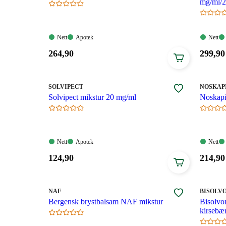
mg/ml/2
Nett:
Apotek:
Nett:
Nett
Apotek
Nett
Tilgjengelig
Tilgjengelig
Tilgjen
Pris:
Pris:
264
,90
299
,90
264,90
299,90
kroner.
kroner
MERKE
:
MERKE
:
SOLVIPECT
NOSKAP
Solvipect mikstur 20 mg/ml
Noskapi
Nett:
Apotek:
Nett:
Nett
Apotek
Nett
Tilgjengelig
Tilgjengelig
Tilgjen
Pris:
Pris:
124
,90
214
,90
124,90
214,90
kroner.
kroner
MERKE
:
MERKE
:
NAF
BISOLV
Bergensk brystbalsam NAF mikstur
Bisolvo
kirsebæ