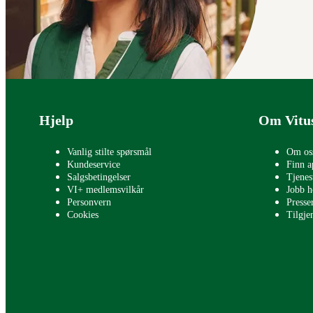
Bunntekst
Hjelp
Om Vitu
Vanlig stilte spørsmål
Om os
Kundeservice
Finn a
Salgsbetingelser
Tjenes
VI+ medlemsvilkår
Jobb h
Personvern
Press
Cookies
Tilgje