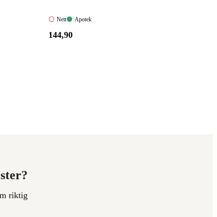
Nett:
Apotek:
Nett
Apotek
Ikke
Tilgjengelig
Pris:
144
,90
tilgjengelig
144,90
kroner.
ester?
m riktig