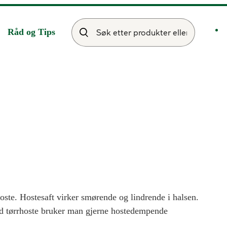
Råd og Tips
oste. Hostesaft virker smørende og lindrende i halsen.
ed tørrhoste bruker man gjerne hostedempende
m kan brukes mot både tørr- og slimhoste. Se hele vårt