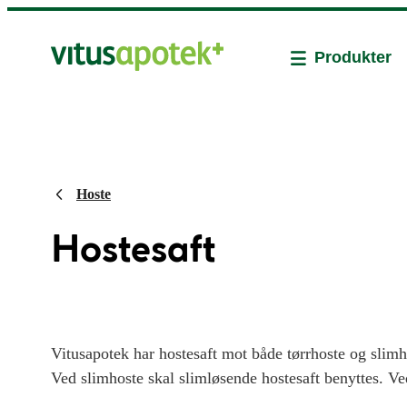
Produkter
Hoste
Hostesaft
Vitusapotek har hostesaft mot både tørrhoste og slimh
Ved slimhoste skal slimløsende hostesaft benyttes. V
preparater. Det finnes også kombinasjonsprodukter so