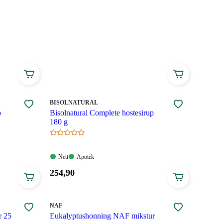
MERKE
:
BISOLNATURAL
p
Bisolnatural Complete hostesirup
180 g
Nett:
Apotek:
Nett
Apotek
Tilgjengelig
Tilgjengelig
Pris:
254
,90
254,90
kroner.
MERKE
:
NAF
r 25
Eukalyptushonning NAF mikstur