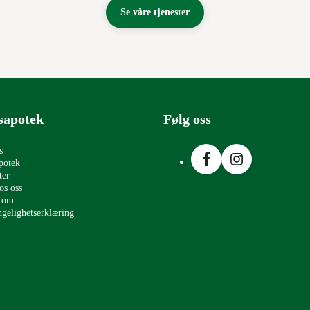
Se våre tjenester
sapotek
Følg oss
Facebook
Instagram
s
potek
ter
os oss
erom
ngelighetserklæring