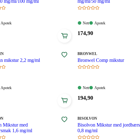
0 mg/ml/100 mg/ml
mg/ml/50 mg/ml
Apotek:
Nett:
Apotek:
Apotek
Nett
Apotek
gelig
Tilgjengelig
Tilgjengelig
Tilgjengelig
Pris:
174
,90
174,90
.
kroner.
MERKE
:
IN
BRONWEL
n mikstur 2,2 mg/ml
Bronwel Comp mikstur
Apotek:
Nett:
Apotek:
Apotek
Nett
Apotek
gelig
Tilgjengelig
Tilgjengelig
Tilgjengelig
Pris:
194
,90
194,90
.
kroner.
MERKE
:
ON
BISOLVON
n Mikstur med
Bisolvon Mikstur med jordbær
rsmak 1,6 mg/ml
0,8 mg/ml