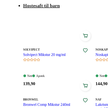
utvalg av hostesaft til høyre. Les bruksanvisning nøye
Hostesaft til barn
MERKE
:
MERKE
:
SOLVIPECT
NOSKAP
Solvipect Mikstur 20 mg/ml
Noskapi
Nett:
Apotek:
Nett:
Nett
Apotek
Nett
Tilgjengelig
Tilgjengelig
Tilgjen
Pris:
Pris:
139
,90
144
,90
139,90
144,90
kroner.
kroner
MERKE
:
MERKE
:
BRONWEL
NAF
Bronwel Comp Mikstur 240ml
Lakrism