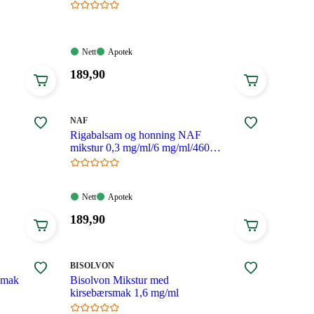
Nett:
Apotek:
Nett
Apotek
Tilgjengelig
Tilgjengelig
Pris:
189
,90
189,90
kroner.
MERKE
:
NAF
Rigabalsam og honning NAF
mikstur 0,3 mg/ml/6 mg/ml/460
mg/ml
Nett:
Apotek:
Nett
Apotek
Tilgjengelig
Tilgjengelig
Pris:
189
,90
189,90
kroner.
MERKE
:
BISOLVON
smak
Bisolvon Mikstur med
kirsebærsmak 1,6 mg/ml