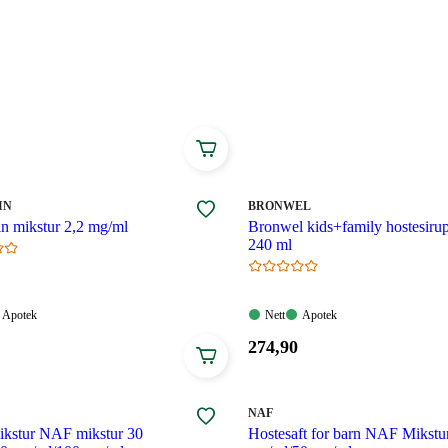
 før bruk.
MERKE
:
IN
BRONWEL
n mikstur 2,2 mg/ml
Bronwel kids+family hostesiru
240 ml
Apotek:
Nett:
Apotek:
Apotek
Nett
Apotek
gelig
Tilgjengelig
Tilgjengelig
Tilgjengelig
Pris:
274
,90
274,90
.
kroner.
MERKE
:
NAF
ikstur NAF mikstur 30
Hostesaft for barn NAF Mikstu