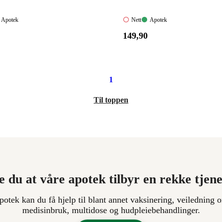
Apotek:
Nett:
Apotek:
Apotek
Nett
Apotek
Tilgjengelig
Ikke
Tilgjengelig
Pris:
149
,90
elig
tilgjengelig
149,90
.
kroner.
1
Til toppen
e du at våre apotek tilbyr en rekke tjen
apotek kan du få hjelp til blant annet vaksinering, veiledning o
medisinbruk, multidose og hudpleiebehandlinger.