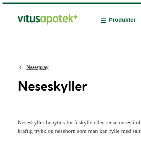
Produkter
Nesespray
Neseskyller
Neseskyller benyttes for å skylle eller rense nesesli
kraftig trykk og nesehorn som man kan fylle med saltv
ferdige flasker på apoteket. Man sprayer eller heller s