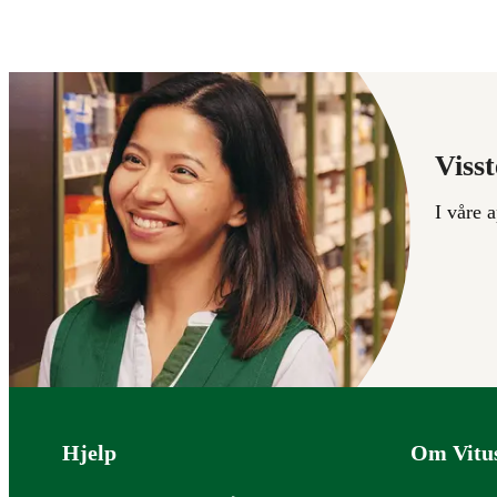
Visst
I våre 
Bunntekst
Hjelp
Om Vitu