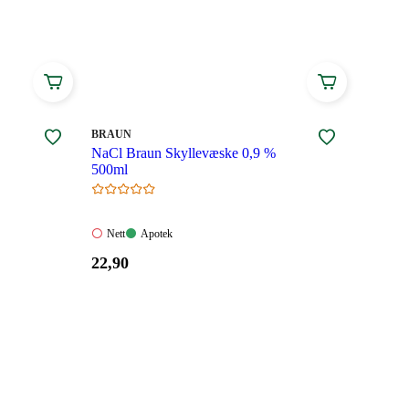
MERKE
:
BRAUN
NaCl Braun Skyllevæske 0,9 %
500ml
Nett:
Apotek:
Nett
Apotek
Ikke
Tilgjengelig
Pris:
22
,90
tilgjengelig
22,90
kroner.