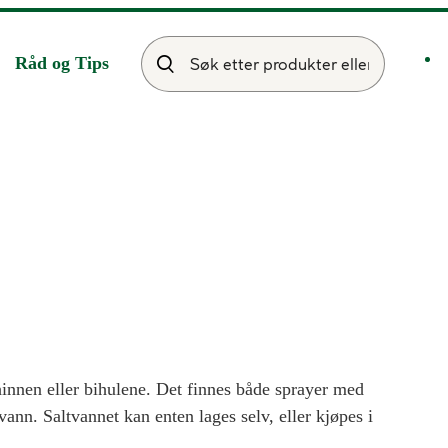
Råd og Tips
mhinnen eller bihulene. Det finnes både sprayer med
ann. Saltvannet kan enten lages selv, eller kjøpes i
altvannet inn i det ene neseboret, og saltvannet tar