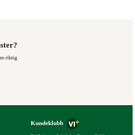
ester?
m riktig
Kundeklubb