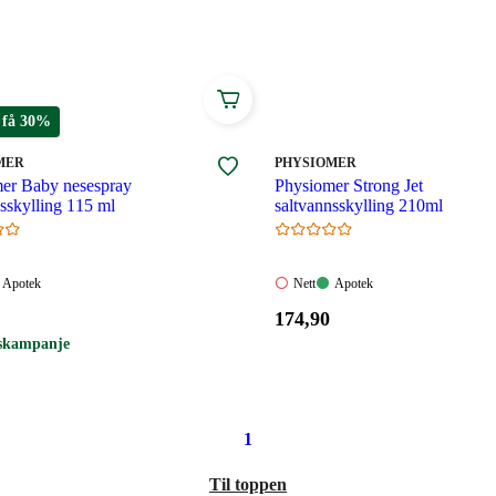
dre neseboret.
 få 30%
MERKE
:
MER
PHYSIOMER
er Baby nesespray
Physiomer Strong Jet
sskylling 115 ml
saltvannsskylling 210ml
Apotek:
Nett:
Apotek:
Apotek
Nett
Apotek
gelig
Tilgjengelig
Ikke
Tilgjengelig
Pris:
174
,90
tilgjengelig
174,90
skampanje
.
kroner.
1
Til toppen