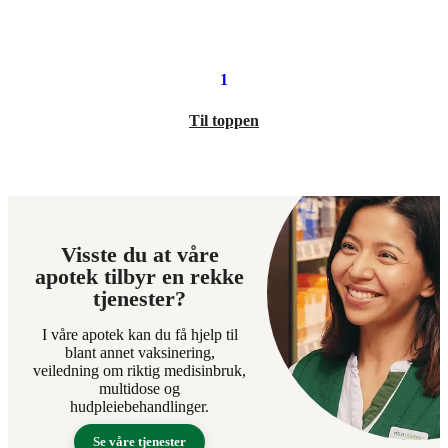
94,90
92,90
kroner.
kroner.
1
Til toppen
Visste du at våre
apotek tilbyr en rekke
tjenester?
I våre apotek kan du få hjelp til
blant annet vaksinering,
veiledning om riktig medisinbruk,
multidose og
hudpleiebehandlinger.
Se våre tjenester