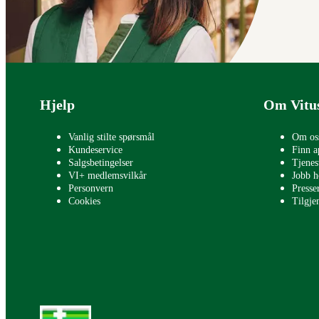
Bunntekst
Hjelp
Om Vitu
Vanlig stilte spørsmål
Om os
Kundeservice
Finn a
Salgsbetingelser
Tjenes
VI+ medlemsvilkår
Jobb h
Personvern
Press
Cookies
Tilgje