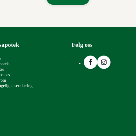
sapotek
Følg oss
Facebook
Instagram
s
potek
ter
os oss
erom
ngelighetserklæring