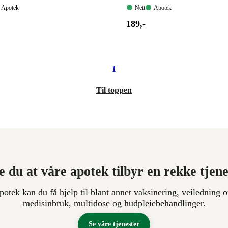
Apotek:
Nett:
Apotek:
Apotek
Nett
Apotek
gelig
Tilgjengelig
Tilgjengelig
Tilgjengelig
Pris:
189
,-
189,00
.
kroner.
1
Til toppen
e du at våre apotek tilbyr en rekke tjen
apotek kan du få hjelp til blant annet vaksinering, veiledning o
medisinbruk, multidose og hudpleiebehandlinger.
Se våre tjenester