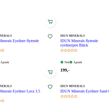
MERKE
:
INERALS
IDUN MINERALS
nerals Eyeliner flytende
IDUN Minerals flytende
eyelinerpen Bläck
Apotek:
Nett:
Apotek:
Apotek
Nett
Apotek
gelig
Tilgjengelig
Tilgjengelig
Tilgjengelig
Pris:
199
,-
199,00
.
kroner.
MERKE
:
INERALS
IDUN MINERALS
nerals Eyeliner Lava 3.5
IDUN Minerals Eyeliner Sand 