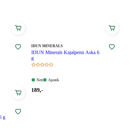
MERKE
:
IDUN MINERALS
IDUN Minerals Kajalpenn Aska 6
g
Nett:
Apotek:
Nett
Apotek
Tilgjengelig
Tilgjengelig
Pris:
189
,-
189,00
kroner.
6 g