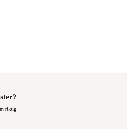
ester?
m riktig