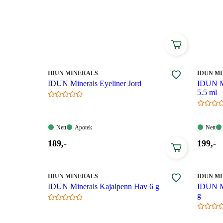
MERKE
:
MERKE
:
IDUN MINERALS
IDUN M
IDUN Minerals Eyeliner Jord
IDUN Mi
5.5 ml
Nett:
Apotek:
Nett:
Nett
Apotek
Nett
Tilgjengelig
Tilgjengelig
Tilgjen
Pris:
Pris:
189
,-
199
,-
189,00
199,00
kroner.
kroner
MERKE
:
MERKE
:
IDUN MINERALS
IDUN M
IDUN Minerals Kajalpenn Hav 6 g
IDUN Mi
g