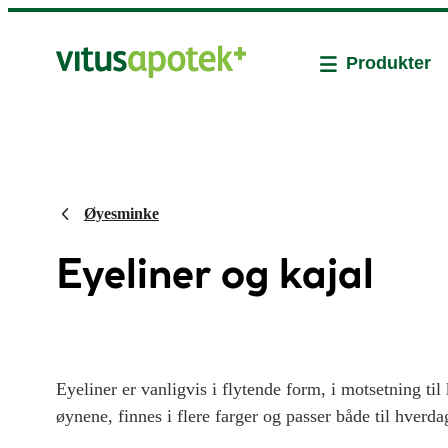
Produkter
Øyesminke
Eyeliner og kajal
Eyeliner er vanligvis i flytende form, i motsetning til 
øynene, finnes i flere farger og passer både til hver
eyeliner og kajal fra IDUN Minerals – se vårt utvalg