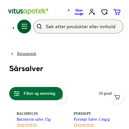
Hent
resept
Reiseapotek
Sårsalver
Filter og sortering
10 produkter
MERKE
:
MERKE
:
BACIMYCIN
PYRISEPT
Bacimycin salve 15g
Pyrisept Salve 1 mg/g