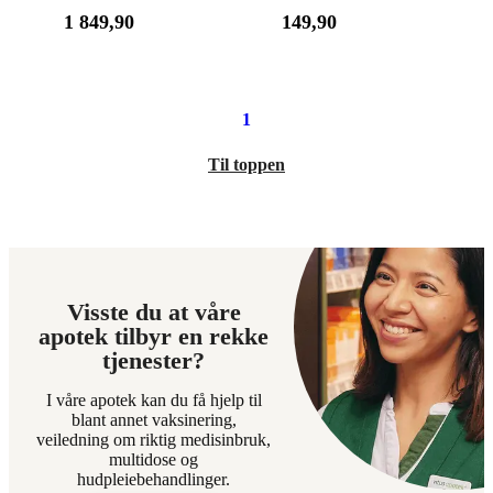
Ikke
Tilgjengelig
Ikke
Tilgjengelig
Pris:
Pris:
1 849
,90
149
,90
tilgjengelig
tilgjengelig
1
149,90
849,90
kroner.
kroner.
1
Til toppen
Visste du at våre
apotek tilbyr en rekke
tjenester?
I våre apotek kan du få hjelp til
blant annet vaksinering,
veiledning om riktig medisinbruk,
multidose og
hudpleiebehandlinger.