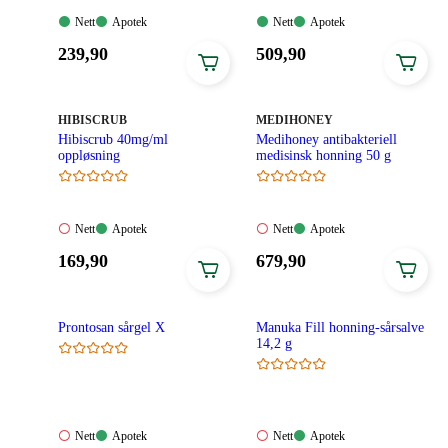
Nett:
Apotek:
Nett:
Apotek:
Nett
Apotek
Nett
Apotek
Tilgjengelig
Tilgjengelig
Tilgjengelig
Tilgjengelig
Pris:
Pris:
239
,90
509
,90
239,90
509,90
kroner.
kroner.
MERKE
:
MERKE
:
HIBISCRUB
MEDIHONEY
Hibiscrub 40mg/ml
Medihoney antibakteriell
oppløsning
medisinsk honning 50 g
Nett:
Apotek:
Nett:
Apotek:
Nett
Apotek
Nett
Apotek
Ikke
Tilgjengelig
Ikke
Tilgjengelig
Pris:
Pris:
169
,90
679
,90
tilgjengelig
tilgjengelig
169,90
679,90
kroner.
kroner.
Prontosan sårgel X
Manuka Fill honning-sårsalve
14,2 g
Nett:
Apotek:
Nett:
Apotek:
Nett
Apotek
Nett
Apotek