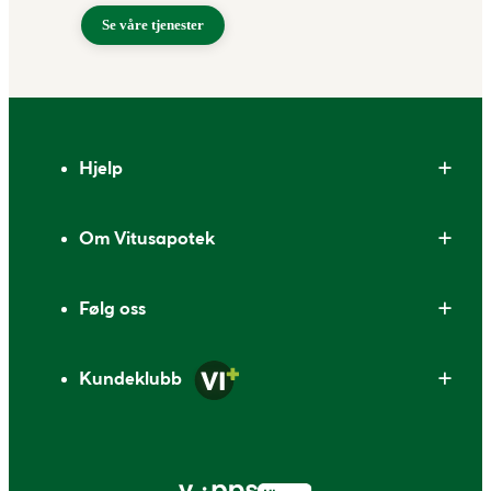
Se våre tjenester
Bunntekst
Hjelp
Om Vitusapotek
Følg oss
Kundeklubb