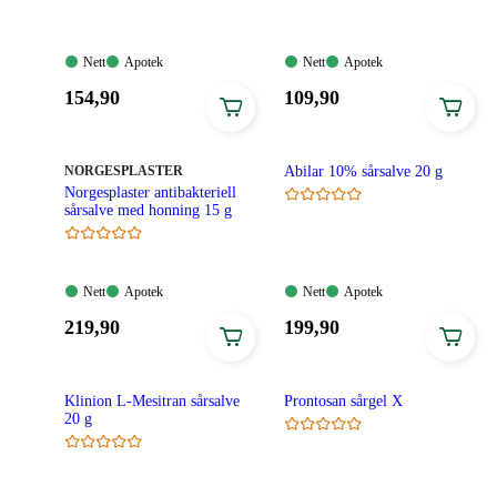
Nett:
Apotek:
Nett:
Apotek:
Nett
Apotek
Nett
Apotek
Tilgjengelig
Tilgjengelig
Tilgjengelig
Tilgjengelig
Pris:
Pris:
154
,90
109
,90
154,90
109,90
kroner.
kroner.
MERKE
:
NORGESPLASTER
Abilar 10% sårsalve 20 g
Norgesplaster antibakteriell
sårsalve med honning 15 g
Nett:
Apotek:
Nett:
Apotek:
Nett
Apotek
Nett
Apotek
Tilgjengelig
Tilgjengelig
Tilgjengelig
Tilgjengelig
Pris:
Pris:
219
,90
199
,90
219,90
199,90
kroner.
kroner.
Klinion L-Mesitran sårsalve
Prontosan sårgel X
20 g